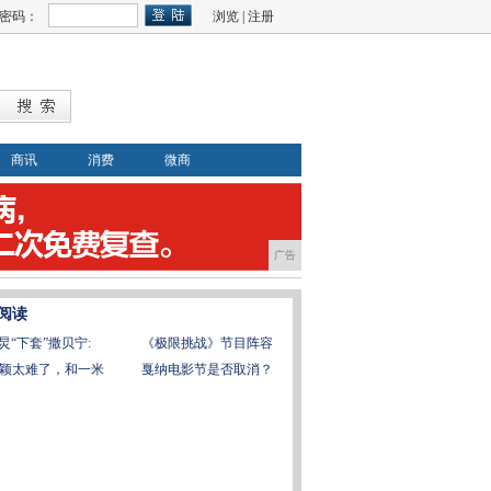
密码：
浏览
|
注册
商讯
消费
微商
广告
阅读
炅“下套”撒贝宁:
《极限挑战》节目阵容
颖太难了，和一米
戛纳电影节是否取消？