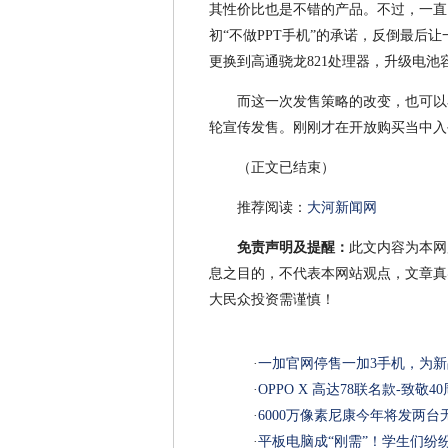
其性价比也是不错的产品。不过，一直
初“不做PPT手机”的承诺，反倒最后让
更换到高通骁龙821处理器，升级电池
而这一次发售策略的改变，也可以
轮宣传发售。刚刚才在开放购买当中入
（正文已结束）
推荐阅读：
大河新闻网
免责声明及提醒：
此文内容为本网
息之目的，不代表本网站观点，文章真
大民众投资需谨慎！
·
一加官网停售一加3手机，为
·
OPPO X 高达78联名款-致敬
·
6000万像素尼康今年将发两台
·
平板电脑成“刚需”！学生们纷