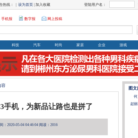
告热线： |
设为首页
| 加入收藏
登陆用户名：
手机报
数字报
网上投稿
科技
汽车
时尚
家居
企业
游戏
内容
图文
何
赵丽
3手机，为新品让路也是拼了
2020-05-04 04:46:04
阅读：2016