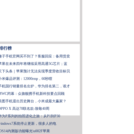
排行榜
锤子手机官网买不到了？客服回应：备用货卖
苹果在未来四年将继续采用高通5G芯片；蓝
天下头条｜苹果预计无法实现季度营收目标贝
小米爆品评测：12000rmp，60秒喷
手机国行销量排名出炉，华为排名第二，谁才
MWC闭幕：众旗舰携手机新科技要点回顾
美图手机退出历史舞台，小米成最大赢家？
OPPO X 高达78联名款-致敬40周
华为P系列的拍照进化之旅：从P1到P30
windows7系统停止更新，很多人的电
iOS14内测版功能曝光\u002F苹果