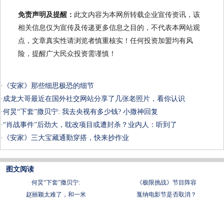
免责声明及提醒：
此文内容为本网所转载企业宣传资讯，该
相关信息仅为宣传及传递更多信息之目的，不代表本网站观
点，文章真实性请浏览者慎重核实！任何投资加盟均有风
险，提醒广大民众投资需谨慎！
·
《安家》那些细思极恐的细节
·
成龙大哥最近在国外社交网站分享了几张老照片，看你认识
·
何炅“下套”撒贝宁: 我去央视有多少钱? 小撒神回复
·
“肖战事件”后劲大，耽改项目或遭封杀？业内人：听到了
·
《安家》三大宝藏通勤穿搭，快来抄作业
图文阅读
何炅“下套”撒贝宁:
《极限挑战》节目阵容
赵丽颖太难了，和一米
戛纳电影节是否取消？