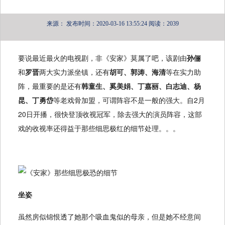
来源：
发布时间：2020-03-16 13:55:24
阅读：2039
要说最近最火的电视剧，非《安家》莫属了吧，该剧由
孙俪
和
罗晋
两大实力派坐镇，还有
胡可、郭涛、海清
等在实力助
阵，最重要的是还有
韩童生、奚美娟、丁嘉丽、白志迪、杨
昆、丁勇岱
等老戏骨加盟，可谓阵容不是一般的强大。自2月
20日开播，很快登顶收视冠军，除去强大的演员阵容，这部
戏的收视率还得益于那些细思极红的细节处理。。。
坐姿
虽然房似锦恨透了她那个吸血鬼似的母亲，但是她不经意间