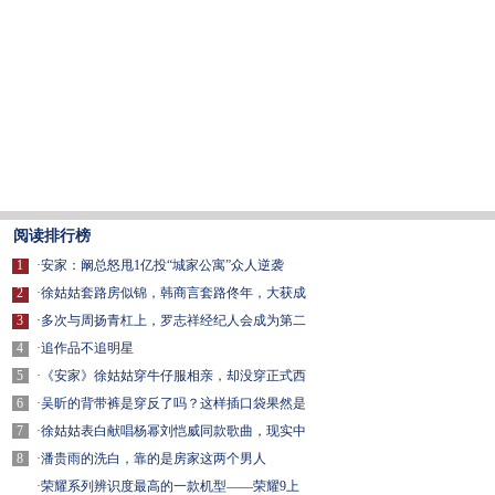
阅读排行榜
1
·
安家：阚总怒甩1亿投“城家公寓”众人逆袭
2
·
徐姑姑套路房似锦，韩商言套路佟年，大获成
3
·
多次与周扬青杠上，罗志祥经纪人会成为第二
4
·
追作品不追明星
5
·
《安家》徐姑姑穿牛仔服相亲，却没穿正式西
6
·
吴昕的背带裤是穿反了吗？这样插口袋果然是
7
·
徐姑姑表白献唱杨幂刘恺威同款歌曲，现实中
8
·
潘贵雨的洗白，靠的是房家这两个男人
·
荣耀系列辨识度最高的一款机型——荣耀9上