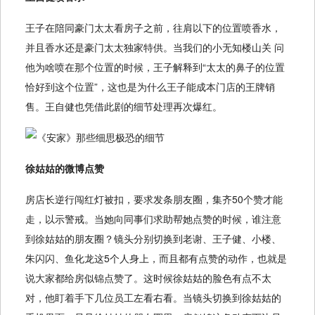
王子在陪同豪门太太看房子之前，往肩以下的位置喷香水，
并且香水还是豪门太太独家特供。当我们的小无知楼山关 问
他为啥喷在那个位置的时候，王子解释到“太太的鼻子的位置
恰好到这个位置”，这也是为什么王子能成本门店的王牌销
售。王自健也凭借此剧的细节处理再次爆红。
徐姑姑的微博点赞
房店长逆行闯红灯被扣，要求发条朋友圈，集齐50个赞才能
走，以示警戒。当她向同事们求助帮她点赞的时候，谁注意
到徐姑姑的朋友圈？镜头分别切换到老谢、王子健、小楼、
朱闪闪、鱼化龙这5个人身上，而且都有点赞的动作，也就是
说大家都给房似锦点赞了。这时候徐姑姑的脸色有点不太
对，他盯着手下几位员工左看右看。当镜头切换到徐姑姑的