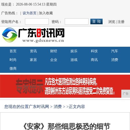
现在是：
2026-08-06 15:54:13 星期四
广告热线： |
设为首页
| 加入收藏
登陆用户名：
密码：
浏览
|
注册
首页
资讯
财经
娱乐
科技
汽车
时尚
家居
企业
游戏
商讯
消费
微商
广告
您现在的位置
广东时讯网
>
消费
> >正文内容
《安家》那些细思极恐的细节