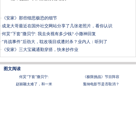
·
《安家》那些细思极恐的细节
·
成龙大哥最近在国外社交网站分享了几张老照片，看你认识
·
何炅“下套”撒贝宁: 我去央视有多少钱? 小撒神回复
·
“肖战事件”后劲大，耽改项目或遭封杀？业内人：听到了
·
《安家》三大宝藏通勤穿搭，快来抄作业
图文阅读
何炅“下套”撒贝宁:
《极限挑战》节目阵容
赵丽颖太难了，和一米
戛纳电影节是否取消？