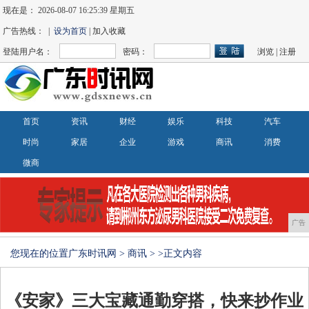
现在是：
2026-08-07 16:25:39 星期五
广告热线： |
设为首页
| 加入收藏
登陆用户名：
密码：
浏览
|
注册
首页
资讯
财经
娱乐
科技
汽车
时尚
家居
企业
游戏
商讯
消费
微商
广告
您现在的位置
广东时讯网
>
商讯
> >正文内容
《安家》三大宝藏通勤穿搭，快来抄作业