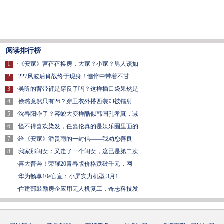
阅读排行榜
1
·
《安家》宫蓓蓓换房，大家？小家？男人该如
2
·
227风波后肖战终于现身！憔悴中带着不甘
3
·
吴昕的背带裤是穿反了吗？这样插口袋果然是
4
·
徐璐竟然只有26？穿卫衣外搭西装却被镭射
5
·
沈春阳咋了？容貌大变样酷似韩国孔孝真，减
6
·
怪不得喜欢染发，任嘉伦真的是娱乐圈里面的
7
·
给《安家》潘贵雨的一封信——我劝您善良
8
·
我家那闺女：又走了一个闺女，这已是第二次
·
喜大普奔！荣耀20青春版价格跌破千元，网
·
华为畅享10e官宣：小屏实力机型 3月1
·
住建部鼓励房企应用无人机复工，奇志科技发