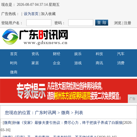
现在是：
2026-08-07 04:37:14 星期五
广告热线： |
设为首页
| 加入收藏
登陆用户名：
密码：
浏览
|
注册
首页
资讯
财经
娱乐
科技
汽车
时尚
家居
企业
游戏
商讯
消费
微商
广告
您现在的位置：
广东时讯网
>
微商
> 列表
· [
微商
]
孙俪《安家》最惨夫妻引热议：费尽心力，终于把孩子养成了白眼狼
[2020-
03-16]