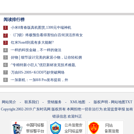
阅读排行榜
1
·
小米8青春版真机图赏,1399元中端神机
2
·
《门锁》终极预告看得害怕白百何演活所有女
3
·
红米Note8到底有多大能耐?
4
·
一样的科技金融，不一样的做法
5
·
好物│细节设计完美的家居小物，让你轻松拥
6
·
“专精特新小巨人”优巨新材攻克技术难题,
7
·
万由HS-200S+KODI巧妙突破网络
8
·
一加新机：一加8/8 Pro发布提前，外
网站简介
-
联系我们
-
营销服务
-
XML地图
-
版权声明
-
网站地图
TXT
Copyright.2002-2019
广东时讯网
版权所有 本网拒绝一切非法行为 欢迎监督举报 如有
错误信息 欢迎纠正