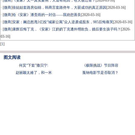
· [
微商
]
《安家》又一真实案例，天道有轮回，苍天饶过谁？
[2020-03-16]
· [
微商
]
徐姑姑套路房似锦，韩商言套路佟年，大获成功的真正原因
[2020-03-16]
· [
微商
]
给《安家》潘贵雨的一封信——我劝您善良
[2020-03-16]
· [
微商
]
安家：阚总怒甩1亿投“城家公寓”众人逆袭成股东，985后悔痛哭
[2020-03-16]
· [
微商
]
康辉后悔丁克，《安家》江奶奶丁克遭外甥欺负，婚后要生孩子吗？
[2020-
03-16]
[
1
]
图文阅读
何炅“下套”撒贝宁:
《极限挑战》节目阵容
赵丽颖太难了，和一米
戛纳电影节是否取消？