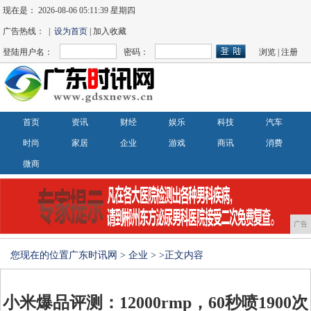
现在是：
2026-08-06 05:11:39 星期四
广告热线： |
设为首页
| 加入收藏
登陆用户名：
密码：
浏览
|
注册
首页
资讯
财经
娱乐
科技
汽车
时尚
家居
企业
游戏
商讯
消费
微商
广告
您现在的位置
广东时讯网
>
企业
> >正文内容
小米爆品评测：12000rmp，60秒喷1900次