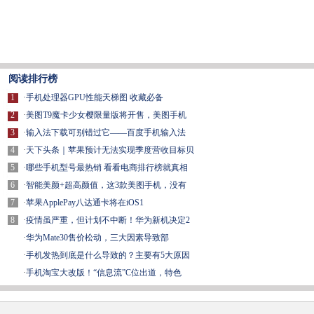
阅读排行榜
1
·
手机处理器GPU性能天梯图 收藏必备
2
·
美图T9魔卡少女樱限量版将开售，美图手机
3
·
输入法下载可别错过它——百度手机输入法
4
·
天下头条｜苹果预计无法实现季度营收目标贝
5
·
哪些手机型号最热销 看看电商排行榜就真相
6
·
智能美颜+超高颜值，这3款美图手机，没有
7
·
苹果ApplePay八达通卡将在iOS1
8
·
疫情虽严重，但计划不中断！华为新机决定2
·
华为Mate30售价松动，三大因素导致部
·
手机发热到底是什么导致的？主要有5大原因
·
手机淘宝大改版！“信息流”C位出道，特色