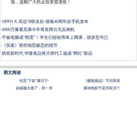
险，提醒广大民众投资需谨慎！
·
OPPO X 高达78联名款-致敬40周年款手机发布
·
6000万像素尼康今年将发两台无反相机
·
平板电脑成“刚需”！学生们纷纷用来上网课，很多型号已
·
《安家》那些细思极恐的细节
·
烘焙新时代 华隆食品将月饼代工做成“网红”新品
图文阅读
何炅“下套”撒贝宁:
《极限挑战》节目阵容
赵丽颖太难了，和一米
戛纳电影节是否取消？