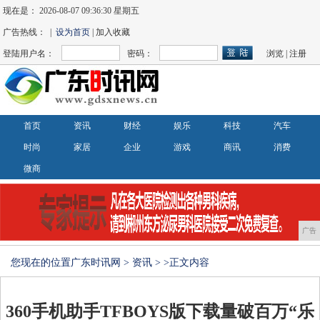
现在是：
2026-08-07 09:36:30 星期五
广告热线： |
设为首页
| 加入收藏
登陆用户名：
密码：
浏览
|
注册
首页
资讯
财经
娱乐
科技
汽车
时尚
家居
企业
游戏
商讯
消费
微商
广告
您现在的位置
广东时讯网
>
资讯
> >正文内容
360手机助手TFBOYS版下载量破百万“乐