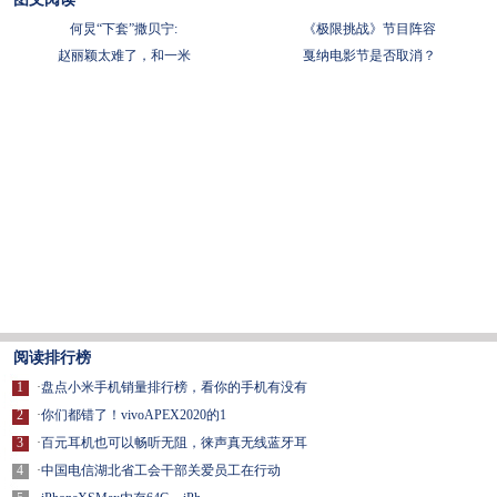
何炅“下套”撒贝宁:
《极限挑战》节目阵容
赵丽颖太难了，和一米
戛纳电影节是否取消？
阅读排行榜
1
·
盘点小米手机销量排行榜，看你的手机有没有
2
·
你们都错了！vivoAPEX2020的1
3
·
百元耳机也可以畅听无阻，徕声真无线蓝牙耳
4
·
中国电信湖北省工会干部关爱员工在行动