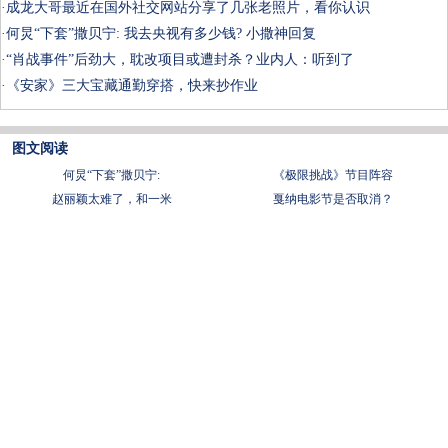
·
成龙大哥最近在国外社交网站分享了几张老照片，看你认识
·
何炅“下套”撒贝宁: 我去央视有多少钱? 小撒神回复
·
“肖战事件”后劲大，耽改项目或遭封杀？业内人：听到了
·
《安家》三大宝藏通勤穿搭，快来抄作业
图文阅读
何炅“下套”撒贝宁:
《极限挑战》节目阵容
赵丽颖太难了，和一米
戛纳电影节是否取消？