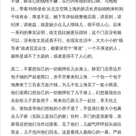
不做，昧良心的钱绝不赚，在行内有很好的口碑。与他相
比，带着‘特殊使命’从北京空降上海的新店长房似锦刚来时则
干练有余，厚道不足。她下车伊始就整顿店面，讲原则，讲
纪律，讲效益，就是缺少点儿人情味儿，很不得人心。后来
一系列的事实证明，徐文昌比她更玩得转，这个门店没有她
可以，没有徐文昌还真不行。在现实生活中，大大小小的“领
导者”或者芸芸众生，都要讲究个“厚道”，一个不厚道的人，
最终是成不了大器的，或者是得不了人心的。
其二，不要把自己的一切都押在儿女身上。静宜门店旁边开
包子铺的严叔老两口，赤手空拳来到上海，一个包一个包子
地挣来了三百多万血汗钱，为儿子在上海买了一套小两居。
他们老两口把自己的一切都押在了儿子身上，幻想着现在出
全款给儿子弄套房子，将来自己跟儿子一起住，享天伦之
乐。谁知道等他们把租的小房子退了，手提肩扛着大小包裹
去儿子家（实际上是自己的家）住时，开门的是亲家母，亲
家母还把他们当作过路客。见了他们，儿媳气呼呼扭头就往
里走，儿子也叫他们回去。这是看得人最闹心的一幕。严叔