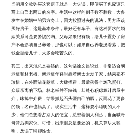
当初用全款购买这套房子就是一大失误，即便买了也应该只
写上自己老两口的名字。生活中这样的例子数不胜数，大多
发生在婚姻中的男方身上，因为按照过去的说法，男方应该
买好房子，这是基本条件，最好还有车子。有这种要求的婚
姻关系可是要警惕的哟。父母如果很有钱，给儿子置办了房
产不会影响自己养老，那也可以；如果自己养老没着落，把
钱全抛给儿子，大多会吃苦头的。
其三，出来混总是要还的。这句话徐文昌说过，非常适合阚
老板和林老板。阚老板年轻时靠着阚太太发了家，结果毫不
珍惜，在外面沾花惹草，大肆挥霍，最后落得个鸡飞蛋打、
众叛亲离的下场。林老板并不缺钱，却处心积虑算计房屋中
介，昧掉中介费，结果搬起石头砸自己的脚，反而花了更多
的钱，名声也搞臭了。现实生活中，这样耍小聪明的人不
少，他们总想着占别人的便宜，总想着损人利己，当面喊哥
哥背后掏家伙。可惜，出来混总是要还的，机关算尽太聪
明，反误了卿卿性命。