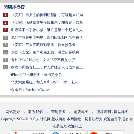
阅读排行榜
1
·
《安家》男女主的糖明明很甜，可嗑起来却为
2
·
《安家》徐姑姑穿牛仔服相亲，却没穿正式西
3
·
谢娜腾不出手救小猫，谁注意第一个赶来的人
4
·
他们本就是中国明星，奈何因长相和名字被误
5
·
《安家》三大宝藏通勤穿搭，快来抄作业
6
·
热剧《安家》主角私服汇总，温柔还是飒爽，
7
·
有种“长大”叫小七，女大18变不再是小胖
8
·
多次与周扬青杠上，罗志祥经纪人会成为第二
·
iPhone12Pro概念图：刘海更小后
·
华为鸿蒙系统：和安卓和iOS不一样，未来
·
余承东：Facebook/Twitter
网站简介
-
联系我们
-
营销服务
-
老版地图
-
版权声明
-
网站地图
Copyright.2002-2019
广东时讯网
版权所有 本网拒绝一切非法行为 欢迎监督举报 如有
错误信息 欢迎纠正