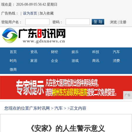
现在是：
2026-08-09 05:56:42 星期日
广告热线： |
设为首页
| 加入收藏
登陆用户名：
密码：
浏览
|
注册
首页
资讯
财经
娱乐
科技
汽车
时尚
家居
企业
游戏
商讯
消费
微商
广告
您现在的位置
广东时讯网
>
汽车
> >正文内容
《安家》的人生警示意义