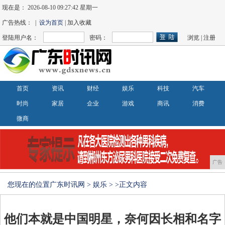
现在是：
2026-08-10 09:27:42 星期一
广告热线： |
设为首页
| 加入收藏
登陆用户名：
密码：
浏览
|
注册
首页
资讯
财经
娱乐
科技
汽车
时尚
家居
企业
游戏
商讯
消费
微商
广告
您现在的位置
广东时讯网
>
娱乐
> >正文内容
他们本就是中国明星，奈何因长相和名字