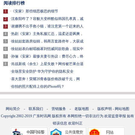
阅读排行榜
1
·
《安家》那些细思极恐的细节
2
·
沈春阳咋了？容貌大变样酷似韩国孔孝真，减
3
·
谢娜腾不出手救小猫，谁注意第一个赶来的人
4
·
热剧《安家》主角私服汇总，温柔还是飒爽，
5
·
徐姑姑套路房似锦，韩商言套路佟年，大获成
6
·
徐姑姑表白献唱杨幂刘恺威同款歌曲，现实中
7
·
孙俪《安家》最惨夫妻引热议：费尽心力，终
8
·
肖战新戏《余生》上星失败？网传被芒果台退
·
全场景安全防护 华为守护你的隐私安全
·
喜大普奔！荣耀20青春版价格跌破千元，网
·
你拍的照片配得上你的iPhone吗？
网站简介
-
联系我们
-
营销服务
-
老版地图
-
版权声明
-
网站地图
Copyright.2002-2019
广东时讯网
版权所有 本网拒绝一切非法行为 欢迎监督举报 如有
错误信息 欢迎纠正