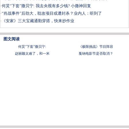
·
何炅“下套”撒贝宁: 我去央视有多少钱? 小撒神回复
·
“肖战事件”后劲大，耽改项目或遭封杀？业内人：听到了
·
《安家》三大宝藏通勤穿搭，快来抄作业
图文阅读
何炅“下套”撒贝宁:
《极限挑战》节目阵容
赵丽颖太难了，和一米
戛纳电影节是否取消？