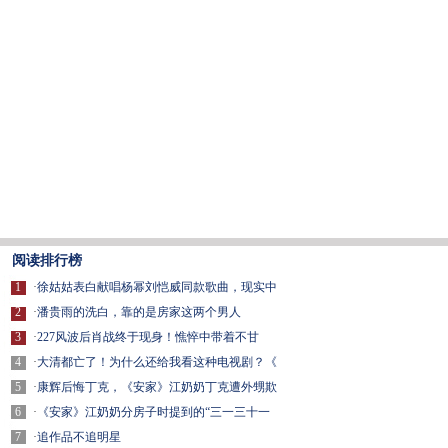
阅读排行榜
1
·
徐姑姑表白献唱杨幂刘恺威同款歌曲，现实中
2
·
潘贵雨的洗白，靠的是房家这两个男人
3
·
227风波后肖战终于现身！憔悴中带着不甘
4
·
大清都亡了！为什么还给我看这种电视剧？《
5
·
康辉后悔丁克，《安家》江奶奶丁克遭外甥欺
6
·
《安家》江奶奶分房子时提到的“三一三十一
7
·
追作品不追明星