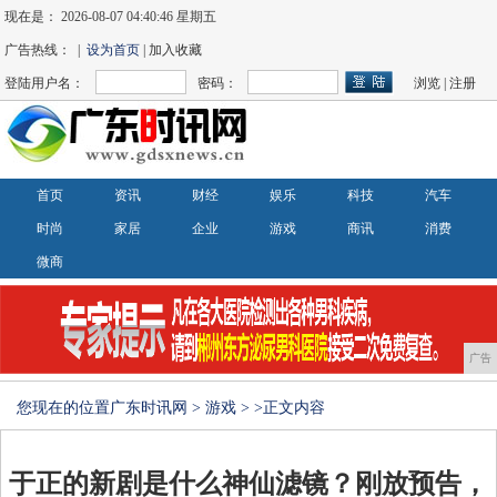
现在是：
2026-08-07 04:40:46 星期五
广告热线： |
设为首页
| 加入收藏
登陆用户名：
密码：
浏览
|
注册
首页
资讯
财经
娱乐
科技
汽车
时尚
家居
企业
游戏
商讯
消费
微商
广告
您现在的位置
广东时讯网
>
游戏
> >正文内容
于正的新剧是什么神仙滤镜？刚放预告，