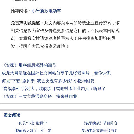
推荐阅读：
小米新款电动车
免责声明及提醒：
此文内容为本网所转载企业宣传资讯，该
相关信息仅为宣传及传递更多信息之目的，不代表本网站观
点，文章真实性请浏览者慎重核实！任何投资加盟均有风
险，提醒广大民众投资需谨慎！
·
《安家》那些细思极恐的细节
·
成龙大哥最近在国外社交网站分享了几张老照片，看你认识
·
何炅“下套”撒贝宁: 我去央视有多少钱? 小撒神回复
·
“肖战事件”后劲大，耽改项目或遭封杀？业内人：听到了
·
《安家》三大宝藏通勤穿搭，快来抄作业
图文阅读
何炅“下套”撒贝宁:
《极限挑战》节目阵容
赵丽颖太难了，和一米
戛纳电影节是否取消？