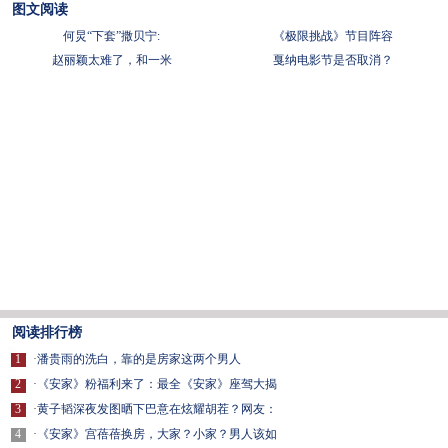
图文阅读
何炅“下套”撒贝宁:
《极限挑战》节目阵容
赵丽颖太难了，和一米
戛纳电影节是否取消？
阅读排行榜
1
·
潘贵雨的洗白，靠的是房家这两个男人
2
·
《安家》粉福利来了：最全《安家》座驾大揭
3
·
黄子韬深夜发图晒下巴意在炫耀胡茬？网友：
4
·
《安家》宫蓓蓓换房，大家？小家？男人该如