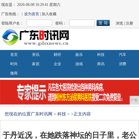
现在是：
2026-08-08 16:29:42 星期六
广告热线： |
设为首页
| 加入收藏
登陆用户名：
密码：
浏览
|
注册
首页
资讯
财经
娱乐
科技
汽车
时尚
家居
企业
游戏
商讯
消费
微商
广告
您现在的位置
广东时讯网
>
科技
> >正文内容
于丹近况，在她跌落神坛的日子里，老公