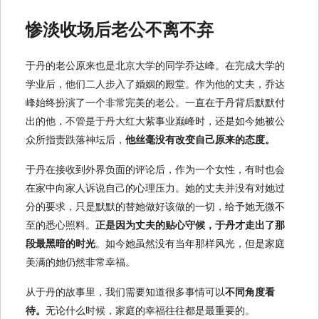
惨淡收场后老公不离不弃
于丹的老公原来也是北京大学的同学乔达峰。在完成大学的
学业后，他们二人步入了婚姻的殿堂。作为他的丈夫，乔达
峰始终扮演了一个非常完美的老公。一直在于丹背后默默付
出的他，不管是于丹大红大紫事业巅峰时，还是如今她被公
众所指责跌落神坛后，
他丝毫没有改变自己原来的态度。
于丹在接收到外界负面的评论后，作为一个女性，有时也会
在家中向家人诉说自己的心理压力。她的丈夫并没有对她过
分的要求，只是默默的替她做好该做的一切，给予她无微不
至的悉心照料。
正是因为丈夫的贴心守候，于丹才走出了那
段最黑暗的时光
。如今她虽然没有当年那样风光，但是家庭
美满的她仍然非常幸福。
从于丹的故事里，我们需要知道很多事情可以
不同角度看
待。
无论什么时候，家庭的幸福往往都是最重要的。