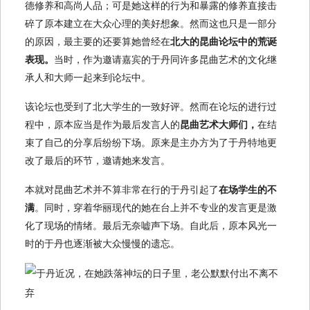
德修养和高尚人品；可是她这样的行为和暴露的修养直接击
碎了原本建立在大众心理的美好想象。然而这也只是一部分
的原因，最主要的还要算她曾经在
北大的昆曲论坛中的荒诞
表现。
当时，作为邀请嘉宾的于丹同许多昆曲艺术的文化继
承人和大师一起来到论坛中。
该论坛也受到了北大学生的一致好评。然而在论坛的进行过
程中，原本应当是作为最后发言人的
昆曲艺术大师们，
在结
束了自己的分享后纷纷下场。原来是主办方为了于丹特地更
改了最后的环节，邀请她来发言。
本就对昆曲艺术并不算非常在行的于丹引起了
在场学生的不
满
。同时，穿着华丽现代的她在台上并不专业的发言更是激
化了现场的情绪。最后无奈嘘声下场。自此后，原本风光一
时的于丹也逐渐被大众慢慢的遗忘。