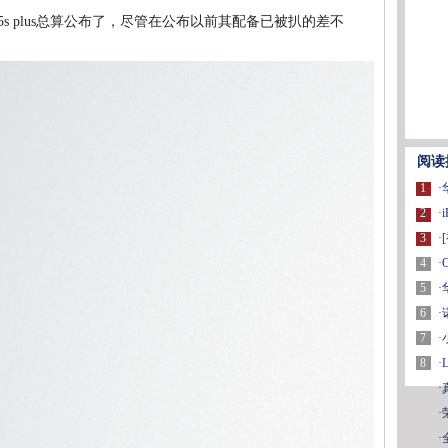
s plus总算公布了，尽管在公布以前其配备已被扒的差不
阅读
1
·
2
·
3
·
4
·
5
·
6
·
7
·
8
·
·
·
·