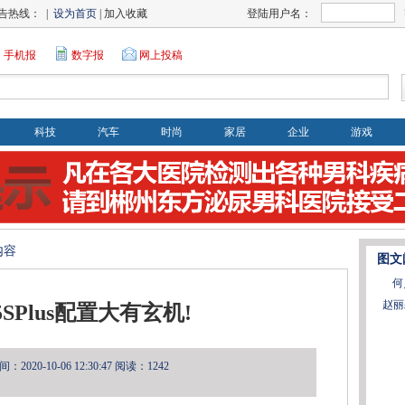
告热线： |
设为首页
| 加入收藏
登陆用户名：
手机报
数字报
网上投稿
科技
汽车
时尚
家居
企业
游戏
内容
图文
何
赵丽
5SPlus配置大有玄机!
2020-10-06 12:30:47
阅读：1242