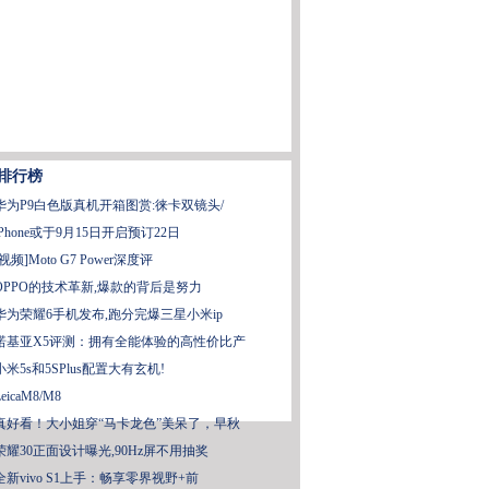
排行榜
华为P9白色版真机开箱图赏:徕卡双镜头/
iPhone或于9月15日开启预订22日
[视频]Moto G7 Power深度评
OPPO的技术革新,爆款的背后是努力
华为荣耀6手机发布,跑分完爆三星小米ip
诺基亚X5评测：拥有全能体验的高性价比产
小米5s和5SPlus配置大有玄机!
LeicaM8/M8
真好看！大小姐穿“马卡龙色”美呆了，早秋
荣耀30正面设计曝光,90Hz屏不用抽奖
全新vivo S1上手：畅享零界视野+前