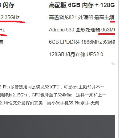
 Plus尽管选用同是骁龙821CPU，可是cpu主频却并不一
频降到2.15Ghz，GPU也降至了624Mhz，这样一来和上一
1特性充分发挥到完美，而小米手机5S Plus则并无阄