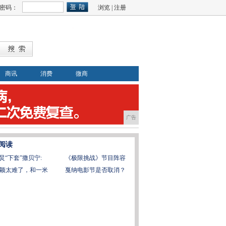
密码：
浏览
|
注册
商讯
消费
微商
广告
阅读
炅“下套”撒贝宁:
《极限挑战》节目阵容
颖太难了，和一米
戛纳电影节是否取消？