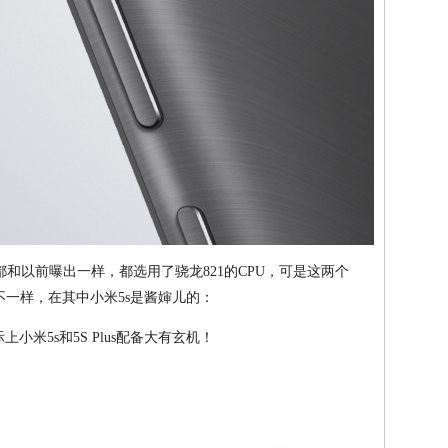
lus都和以前曝出一样，都选用了骁龙821的CPU，可是这两个
不一样，在其中小米5s是酱婶儿的：