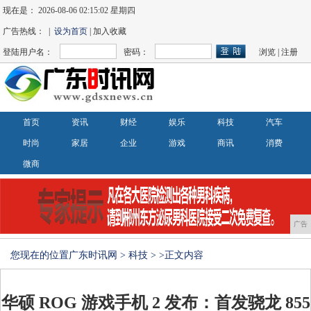
现在是：
2026-08-06 02:15:02 星期四
广告热线： |
设为首页
| 加入收藏
登陆用户名：
密码：
浏览
|
注册
首页
资讯
财经
娱乐
科技
汽车
时尚
家居
企业
游戏
商讯
消费
微商
广告
您现在的位置
广东时讯网
>
科技
> >正文内容
华硕 ROG 游戏手机 2 发布：首发骁龙 855