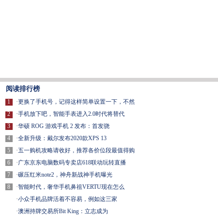
阅读排行榜
1
·
更换了手机号，记得这样简单设置一下，不然
2
·
手机放下吧，智能手表进入2.0时代将替代
3
·
华硕 ROG 游戏手机 2 发布：首发骁
4
·
全新升级：戴尔发布2020款XPS 13
5
·
五一购机攻略请收好，推荐各价位段最值得购
6
·
广东京东电脑数码专卖店618联动玩转直播
7
·
碾压红米note2，神舟新战神手机曝光
8
·
智能时代，奢华手机鼻祖VERTU现在怎么
·
小众手机品牌活着不容易，例如这三家
·
澳洲持牌交易所Bit King：立志成为