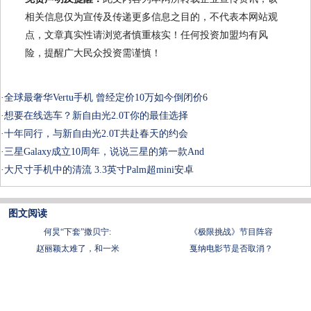
相关信息仅为宣传及传递更多信息之目的，不代表本网站观
点，文章真实性请浏览者慎重核实！任何投资加盟均有风
险，提醒广大民众投资需谨慎！
·
全球最奢华Vertu手机 曾经定价10万如今倒闭价6
·
想要在线选车？新自由光2.0T你的最佳选择
·
十年同行，与新自由光2.0T共赴春天的约会
·
三星Galaxy成立10周年，说说三星的第一款And
·
大尺寸手机中的清流 3.3英寸Palm超mini安卓
图文阅读
何炅“下套”撒贝宁:
《极限挑战》节目阵容
赵丽颖太难了，和一米
戛纳电影节是否取消？