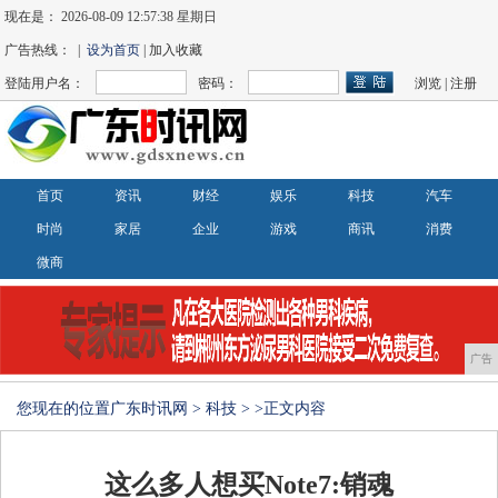
现在是：
2026-08-09 12:57:39 星期日
广告热线： |
设为首页
| 加入收藏
登陆用户名：
密码：
浏览
|
注册
首页
资讯
财经
娱乐
科技
汽车
时尚
家居
企业
游戏
商讯
消费
微商
广告
您现在的位置
广东时讯网
>
科技
> >正文内容
这么多人想买Note7:销魂