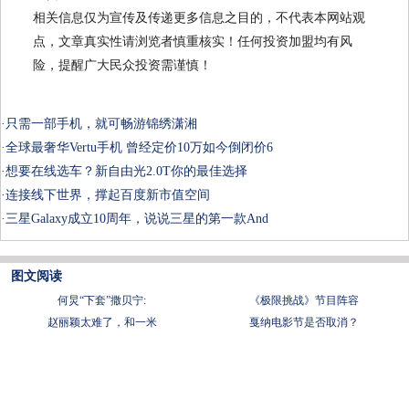
相关信息仅为宣传及传递更多信息之目的，不代表本网站观
点，文章真实性请浏览者慎重核实！任何投资加盟均有风
险，提醒广大民众投资需谨慎！
·
只需一部手机，就可畅游锦绣潇湘
·
全球最奢华Vertu手机 曾经定价10万如今倒闭价6
·
想要在线选车？新自由光2.0T你的最佳选择
·
连接线下世界，撑起百度新市值空间
·
三星Galaxy成立10周年，说说三星的第一款And
图文阅读
何炅“下套”撒贝宁:
《极限挑战》节目阵容
赵丽颖太难了，和一米
戛纳电影节是否取消？