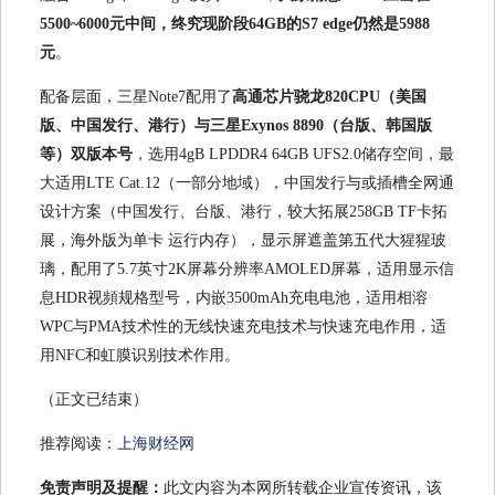
5500~6000元中间，终究现阶段64GB的S7 edge仍然是5988
元
。
配备层面，三星Note7配用了
高通芯片骁龙820CPU（美国
版、中国发行、港行）与三星Exynos 8890（台版、韩国版
等）双版本号
，选用4gB LPDDR4 64GB UFS2.0储存空间，最
大适用LTE Cat.12（一部分地域），中国发行与或插槽全网通
设计方案（中国发行、台版、港行，较大拓展258GB TF卡拓
展，海外版为单卡 运行内存），显示屏遮盖第五代大猩猩玻
璃，配用了5.7英寸2K屏幕分辨率AMOLED屏幕，适用显示信
息HDR视頻规格型号，内嵌3500mAh充电电池，适用相溶
WPC与PMA技术性的无线快速充电技术与快速充电作用，适
用NFC和虹膜识别技术作用。
（正文已结束）
推荐阅读：
上海财经网
免责声明及提醒：
此文内容为本网所转载企业宣传资讯，该