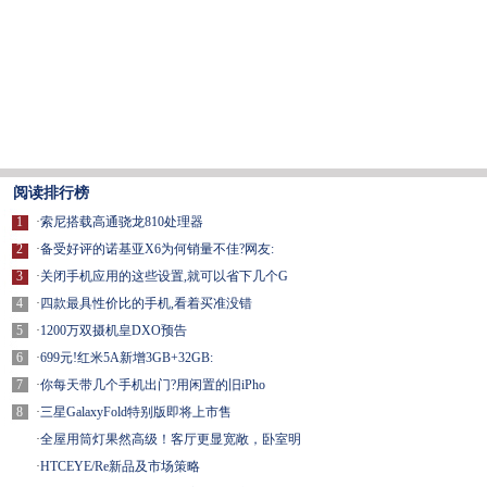
阅读排行榜
1
·
索尼搭载高通骁龙810处理器
2
·
备受好评的诺基亚X6为何销量不佳?网友:
3
·
关闭手机应用的这些设置,就可以省下几个G
4
·
四款最具性价比的手机,看着买准没错
5
·
1200万双摄机皇DXO预告
6
·
699元!红米5A新增3GB+32GB:
7
·
你每天带几个手机出门?用闲置的旧iPho
8
·
三星GalaxyFold特别版即将上市售
·
全屋用筒灯果然高级！客厅更显宽敞，卧室明
·
HTCEYE/Re新品及市场策略