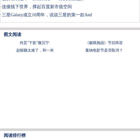
·
连接线下世界，撑起百度新市值空间
·
三星Galaxy成立10周年，说说三星的第一款And
图文阅读
何炅“下套”撒贝宁:
《极限挑战》节目阵容
赵丽颖太难了，和一米
戛纳电影节是否取消？
阅读排行榜