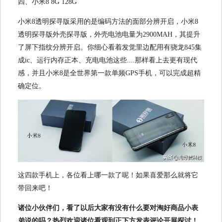
四、小米8 8G 128G
小米8透明探寻版采用的是编码方法的面部分辨开启，小米8
透明探寻版外壳探寻版，外壳电池电量为2900MAH，其提升
了屏下指纹分辨开启。你细心看着发觉里边配用有骁龙845集
成ic、运行内存正本、充电电池这些....那样看上去更有现代
感，并且小米8是全世界第一款单频GPS手机，可以完成超精
确定位。
这四款手机上，各位看上哪一款了呢！如果喜爱那么就将它
带回来吧！
诸位小伙伴们，看了以后大家有没有什么要对淘好商品小表
弟说的吗？热烈欢迎诸位看观到正下方发表评论开展探讨！