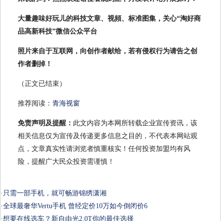
大量趣味好玩儿的科技文章、视頻、标准图集，关心“淘好商
品高新科技”微信公众平台
照片来自于互联网，向创作者献给，若有侵权行为请告之创
作者删掉！
（正文已结束）
推荐阅读：
青海视窗
免责声明及提醒：
此文内容为本网所转载企业宣传资讯，该
相关信息仅为宣传及传递更多信息之目的，不代表本网站观
点，文章真实性请浏览者慎重核实！任何投资加盟均有风
险，提醒广大民众投资需谨慎！
·
只需一部手机，就可畅游锦绣潇湘
·
全球最奢华Vertu手机 曾经定价10万如今倒闭价6
·
想要在线选车？新自由光2.0T你的最佳选择