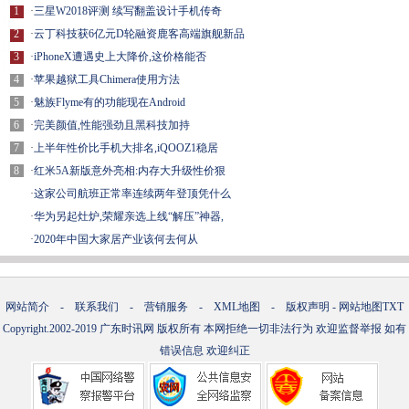
1
·
三星W2018评测 续写翻盖设计手机传奇
2
·
云丁科技获6亿元D轮融资鹿客高端旗舰新品
3
·
iPhoneX遭遇史上大降价,这价格能否
4
·
苹果越狱工具Chimera使用方法
5
·
魅族Flyme有的功能现在Android
6
·
完美颜值,性能强劲且黑科技加持
7
·
上半年性价比手机大排名,iQOOZ1稳居
8
·
红米5A新版意外亮相:内存大升级性价狠
·
这家公司航班正常率连续两年登顶凭什么
·
华为另起灶炉,荣耀亲选上线“解压”神器,
·
2020年中国大家居产业该何去何从
网站简介
-
联系我们
-
营销服务
-
XML地图
-
版权声明
-
网站地图
TXT
Copyright.2002-2019
广东时讯网
版权所有 本网拒绝一切非法行为 欢迎监督举报 如有
错误信息 欢迎纠正