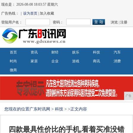
现在是：
2026-08-08 18:03:58 星期六
广告热线： |
设为首页
| 加入收藏
登陆用户名：
密码：
浏览
|
注册
首页
资讯
财经
娱乐
科技
汽车
时尚
家居
企业
游戏
商讯
消费
微商
广告
您现在的位置
广东时讯网
>
科技
> >正文内容
四款最具性价比的手机,看着买准没错