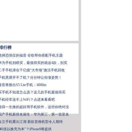
排行榜
选择恐惧症的福音 谷歌帮你搭配手机主题
华为手机别瞎买，最值得买的就这4款，别买
二手手机潜在千亿级“大市场”激活手机回收
手机黑屏开不了机？分分钟让你涨姿势！
传音将推出S5 Lite手机：4000m
买手机不知道怎么选？这几款手机最值得买
手机经常连不上WiFi？点进来看看吧
值得一生推的超好用手机软件，这些你绝对没
国产手机新排名诞生：华为第三，第一实至名
金立手机重出江湖 新款首推机型令人期待
“科技以换壳为本”？iPhone9将提供