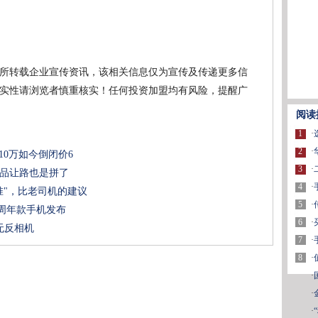
所转载企业宣传资讯，该相关信息仅为宣传及传递更多信
实性请浏览者慎重核实！任何投资加盟均有风险，提醒广
阅读
1
·
2
·
价10万如今倒闭价6
3
·
新品让路也是拼了
4
·
标准"，比老司机的建议
5
·
40周年款手机发布
6
·
无反相机
7
·
8
·
·
·
·