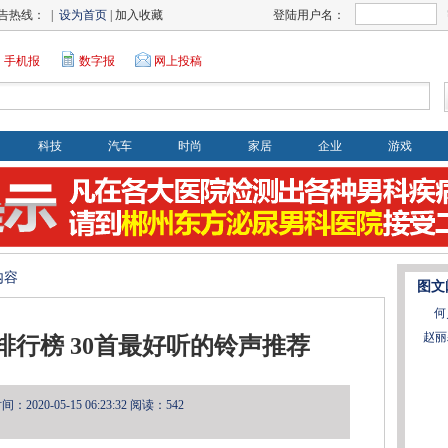
告热线： |
设为首页
| 加入收藏
登陆用户名：
手机报
数字报
网上投稿
科技
汽车
时尚
家居
企业
游戏
内容
图文
何
赵丽
声排行榜 30首最好听的铃声推荐
2020-05-15 06:23:32
阅读：542