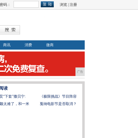
密码：
浏览
|
注册
商讯
消费
微商
广告
阅读
炅“下套”撒贝宁:
《极限挑战》节目阵容
颖太难了，和一米
戛纳电影节是否取消？