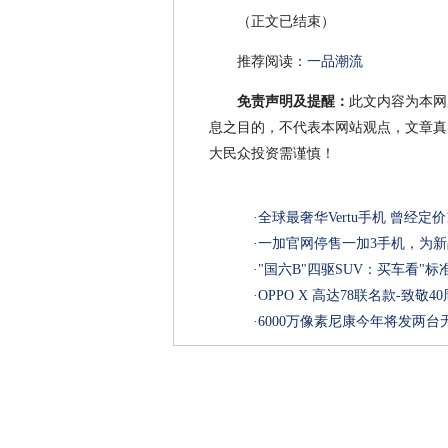
（正文已结束）
推荐阅读：
一品潮流
免责声明及提醒：
此文内容为本网
息之目的，不代表本网站观点，文章真
大民众投资需谨慎！
·
全球最奢华Vertu手机 曾经定
·
一加官网停售一加3手机，为
·
"国六B"四驱SUV：买车看"
·
OPPO X 高达78联名款-致敬
·
6000万像素尼康今年将发两台