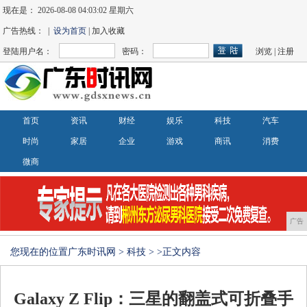
现在是：
2026-08-08 04:03:02 星期六
广告热线： |
设为首页
| 加入收藏
登陆用户名：
密码：
浏览
|
注册
首页
资讯
财经
娱乐
科技
汽车
时尚
家居
企业
游戏
商讯
消费
微商
广告
您现在的位置
广东时讯网
>
科技
> >正文内容
Galaxy Z Flip：三星的翻盖式可折叠手