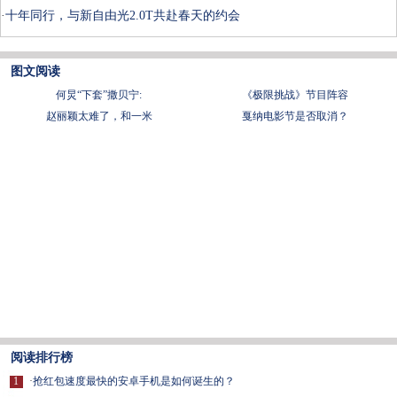
·
十年同行，与新自由光2.0T共赴春天的约会
图文阅读
何炅“下套”撒贝宁:
《极限挑战》节目阵容
赵丽颖太难了，和一米
戛纳电影节是否取消？
阅读排行榜
1
·
抢红包速度最快的安卓手机是如何诞生的？