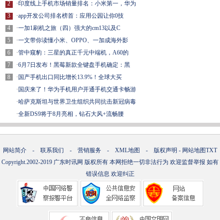
2
·
印度线上手机市场销量排名：小米第一，华为
3
·
app开发公司排名榜首：应用公园让你0技
4
·
一加1刷机之旅（四）强大的cm13以及C
5
·
一文带你读懂小米、OPPO、一加成海外影
6
·
管中窥豹：三星的真正千元中端机，A60的
7
·
6月7日发布！黑莓新款全键盘手机确定：黑
8
·
国产手机出口同比增长13.9%！全球大买
·
国庆来了！华为手机用户开通手机交通卡畅游
·
哈萨克斯坦与世界卫生组织共同抗击新冠病毒
·
全新DS9将于8月亮相，钻石大风+流畅腰
网站简介
-
联系我们
-
营销服务
-
XML地图
-
版权声明
-
网站地图
TXT
Copyright.2002-2019
广东时讯网
版权所有 本网拒绝一切非法行为 欢迎监督举报 如有
错误信息 欢迎纠正