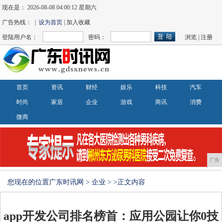
现在是：
2026-08-08 04:00:12 星期六
广告热线： |
设为首页
| 加入收藏
登陆用户名：
密码：
浏览
|
注册
首页
资讯
财经
娱乐
科技
汽车
时尚
家居
企业
游戏
商讯
消费
微商
广告
您现在的位置
广东时讯网
>
企业
> >正文内容
app开发公司排名榜首：应用公园让你0技