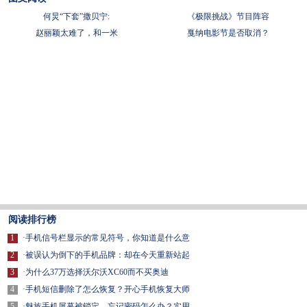
何炅“下套”撒贝宁:
《极限挑战》节目阵容
赵丽颖太难了，和一米
戛纳电影节是否取消？
阅读排行榜
1
·
手机信号栏显示的常见符号，你知道是什么意
2
·
被误认为倒下的手机品牌：却在今天重新站起
3
·
为什么37万选择沃尔沃XC60而不买奥迪
4
·
手机短信删除了怎么恢复？开心手机恢复大师
5
·
魅族手机屏幕被锁定，忘记密码怎么办？实用