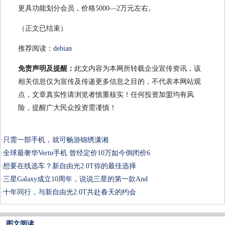
更具功能划分会员，价格5000—2万元左右。
（正文已结束）
推荐阅读：
debian
免责声明及提醒：
此文内容为本网所转载企业宣传资讯，该
相关信息仅为宣传及传递更多信息之目的，不代表本网站观
点，文章真实性请浏览者慎重核实！任何投资加盟均有风
险，提醒广大民众投资需谨慎！
·
只需一部手机，就可畅游锦绣潇湘
·
全球最奢华Vertu手机 曾经定价10万如今倒闭价6
·
想要在线选车？新自由光2.0T你的最佳选择
·
三星Galaxy成立10周年，说说三星的第一款And
·
十年同行，与新自由光2.0T共赴春天的约会
图文阅读