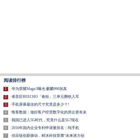
阅读排行榜
1
·
华为荣耀Magic3曝光:麒麟990加真
2
·
雀音匠REECHO「春纷」三单元圈铁入耳
3
·
手机屏幕最佳的尺寸究竟是多少？!
4
·
惟客数据：做好客户经营数字化的房企更有未
5
·
我国已进入5G时代，究竟什么是5G?现在
6
·
2016年国内企业专利申请量排名：纯手机
7
·
供应链创新驱动，鲜沐科技荣膺“未来潜力创