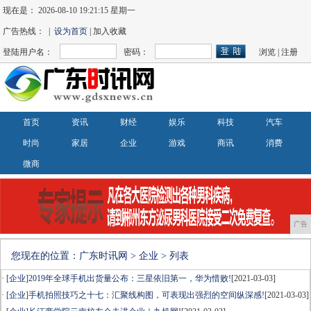
现在是：
2026-08-10 19:21:16 星期一
广告热线： |
设为首页
| 加入收藏
登陆用户名：
密码：
浏览
|
注册
首页
资讯
财经
娱乐
科技
汽车
时尚
家居
企业
游戏
商讯
消费
微商
广告
您现在的位置：
广东时讯网
>
企业
> 列表
· [
企业
]
2019年全球手机出货量公布：三星依旧第一，华为惜败!
[2021-03-03]
· [
企业
]
手机拍照技巧之十七：汇聚线构图，可表现出强烈的空间纵深感!
[2021-03-03]