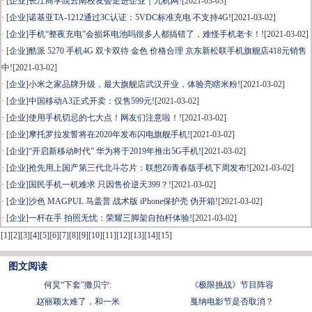
· [
企业
]
长江商学院云南校友会走进企业｜九机网!
[2021-03-03]
· [
企业
]
诺基亚TA-1212通过3C认证：5VDC标准充电 不支持4G!
[2021-03-02]
· [
企业
]
手机“整夜充电”会损坏电池吗很多人都搞错了，难怪手机老卡！!
[2021-03-02]
· [
企业
]
酷派 5270 手机4G 双卡双待 金色 价格合理 京东新松联手机旗舰店418元销售
中!
[2021-03-02]
· [
企业
]
小米之家品牌升级，最大旗舰店武汉开业，体验亮瞎米粉!
[2021-03-02]
· [
企业
]
中国移动A3正式开卖：仅售599元!
[2021-03-02]
· [
企业
]
使用手机切忌的七大点！网友们注意啦！!
[2021-03-02]
· [
企业
]
摩托罗拉发誓将在2020年发布闪电旗舰手机!
[2021-03-02]
· [
企业
]
“开启新移动时代” 华为将于2019年推出5G手机!
[2021-03-02]
· [
企业
]
抢先用上国产第三代北斗芯片：联想Z6青春版手机下周发布!
[2021-03-02]
· [
企业
]
国民手机一机难求 只因售价逆天399？!
[2021-03-02]
· [
企业
]
沙色 MAGPUL 马盖普 战术版 iPhone保护壳 伪开箱!
[2021-03-02]
· [
企业
]
一杆在手 拍照无忧：荣耀三脚架自拍杆体验!
[2021-03-02]
[
1
]
[
2
]
[
3
]
[
4
]
[
5
]
[
6
]
[
7
]
[
8
]
[
9
]
[
10
]
[
11
]
[
12
]
[
13
]
[
14
]
[
15
]
图文阅读
何炅“下套”撒贝宁:
《极限挑战》节目阵容
赵丽颖太难了，和一米
戛纳电影节是否取消？