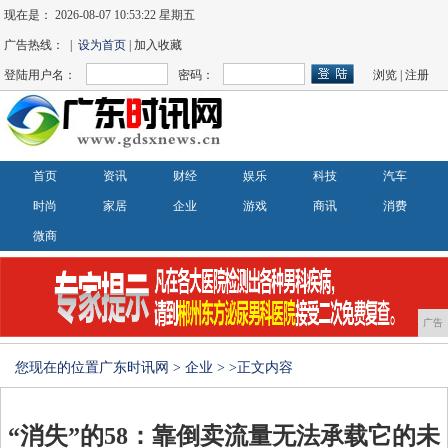
现在是：
2026-08-07 10:53:23 星期五
广告热线： |
设为首页
| 加入收藏
登陆用户名：
密码：
浏览
|
注册
首页
资讯
财经
娱乐
科技
汽车
时尚
家居
企业
游戏
商讯
消费
微商
广告
您现在的位置
广东时讯网
>
企业
> >正文内容
“消失”的58：靠倒卖流量无法承载它的未