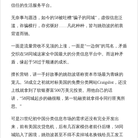
信任的生活服务平台。
无奈事与愿违，如今的58被吐槽“骗子的同城”，虚假信息泛
滥，诈骗横行，存劣驱好……凡此种种，皆与姚劲波的初衷
背道而驰。
一面是流量营收不见顶的上涨，一面是“一边倒”的骂名，矛盾
交织在58同城这家全中国最大的分类信息平台中。而这种矛
盾，缘起于58过于顺遂的成长。
擅长营销，讲一手好故事的姚劲波堪称资本市场最为青睐的
宠儿。58成立之初就对标美国的免费分类网站Craigslist，还没
上线就拿到了软银赛富500万美元投资。用他自己的话
讲，“58同城起步的确很顺，第一轮融资就拿得令同行匪夷所
思。”
可是21世纪初中国分类信息市场的需求还没有完全开发出
来，前有美国次贷危机，后有几百家模仿者前仆后继，58同
城陷入了困境，姚劲波甚至不得不卖掉域名换钱给员工发工