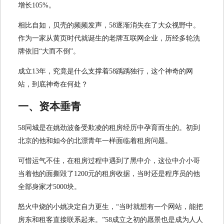
增长105%。
相比自如，贝壳的频频发声，58逐渐消失在了大众视野中。
作为一家从黄页时代就诞生的老牌互联网企业，历经多轮洗
牌依旧“大而不倒”。
成立13年，究竟是什么支撑着58踽踽独行，这个神奇的网
站，到底神奇在何处？
一、
资本垂青
58同城是在姚劲波备受欺凌的租房经历中孕育而生的。初到
北京的他和如今的北漂青年一样面临着租房问题。
可惜运气不佳，在租房过程中遇到了黑中介，这位中介小哥
当着他的面撕毁了1200元的租房收据，当时还是程序员的他
全部身家才5000块。
怒火中烧的小姚决定自力更生，“当时就想有一个网站，能把
房东和租客直接联系起来。”58成立之初的愿景也是成为人人