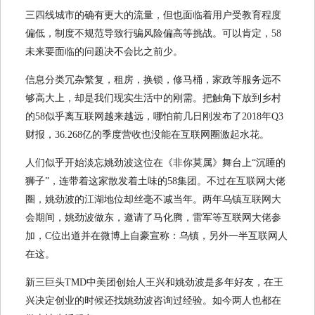
三四线城市的确有更大的流量，但也面临着用户受教育程度
偏低，制度不规范导致行骗风险偏高等挑战。可以肯定，58
未来要面临的问题决不会比之前少。
信息分类冗杂繁复，租房，换锁，修马桶，家政等服务远不
够高大上，却是我们现实生活中的刚需。把触角下放到乡村
的58似乎离互联网越来越远，哪怕前几日刚发布了2018年Q3
财报，36.268亿的季度营收也没能在互联网圈激起水花。
人们似乎开始淡忘姚劲波这位在《非你莫属》舞台上“沉睡的
狮子”，连带着这家散发着土味的58集团。不过在互联网大佬
圈，姚劲波的江湖地位却丝毫不减当年。两年乌镇互联网大
会期间，姚劲波做东，邀请了马化腾，雷军等互联网大佬参
加，C位出道并在微博上自豪宣称：乌镇，另外一半互联网人
在这。
新三巨头TMD中美团创始人王兴和姚劲波是多年好友，在王
兴决定创业的时候还找姚劲波咨询过经验。如今两人也都在