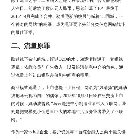
除了流量之争，二者铺天盖地，狂轰滥炸的广告大战也颇引
人注目。前后烧了数亿元人民币，恩怨纠葛了10年最终于
2015年4月完成了合并。骑着毛驴的姚晨与喊着“58同城，一
个神奇的网站”的杨幂，成为见证两个头部分类信息网站战斗
的最佳证据。
二、
流量原罪
跌过线下杂志的坑，蹚过O2O的水，58逐渐摸通了一套赚钱
逻辑：依靠会员与广告收入，以及扮演信息中介的角色，通
过流量上的进出赚取差价和中间商的费用。
商业模式跑通了，上市也提上了日程。网名为“风清扬”的姚劲
波把马云视为自己的偶像，2013年10月31日58在纽交所上市
的时候，姚劲波曾说 “马云是把中小制造业者带入互联网，我
则是把规模更小但总量巨大的本地生活服务业者带入了互联
网。”
作为一家to b型企业，客户资源与平台综合能力是两个最关键