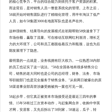
的核心竞争力，平台的综合能力则依托于客户资源的积累。
而这背后，是对销售人员一整套系统化的管理。上市之后，
58就开始对销售团队进行了精细化管理，用半年淘汰了低产
人员，如今58集团3000名地面军队也是名声在外。
这种强销售、结果导向的发展模式在初期帮助58快速拿下了
市场份额，赢取了流量。可在移动互联网红利渐消，增长乏
力的大环境下，公司和员工都面临着压力和瓶颈，这也为后
期发展埋下了隐患。
最明显的一点就是，业务线拥有巨大权力。一位熟悉58内部
的员工也证实了这一说法。“58在全国各地有很多销售分公
司，销售的老大同时也是公司的总经理，财务、法务、市场
等职能部门也是完全服务于销售业务。”从前两日被爆出的原
58渠道事业部高管涉嫌受贿被拘一案也可见一斑。
58起步早，但它真正被资本市场接受还是最近三四年的事
情。15年58有过三次资本动作，与赶集网合并，收购中华英
才网，安居客，又先后拆出了58到家，58速运，瓜子，转