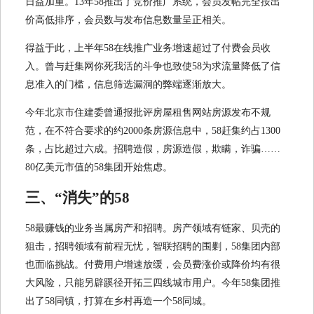
日益加重。13年58推出了竞价推广系统，会员发帖完全按出
价高低排序，会员数与发布信息数量呈正相关。
得益于此，上半年58在线推广业务增速超过了付费会员收
入。曾与赶集网你死我活的斗争也致使58为求流量降低了信
息准入的门槛，信息筛选漏洞的弊端逐渐放大。
今年北京市住建委曾通报批评房屋租售网站房源发布不规
范，在不符合要求的约2000条房源信息中，58赶集约占1300
条，占比超过六成。招聘造假，房源造假，欺瞒，诈骗……
80亿美元市值的58集团开始焦虑。
三、“
消失”的58
58最赚钱的业务当属房产和招聘。房产领域有链家、贝壳的
狙击，招聘领域有前程无忧，智联招聘的围剿，58集团内部
也面临挑战。付费用户增速放缓，会员费涨价或降价均有很
大风险，只能另辟蹊径开拓三四线城市用户。今年58集团推
出了58同镇，打算在乡村再造一个58同城。