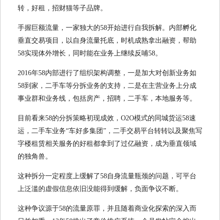
转，好租，招财猫等子品牌。
手握巨额流量，一家独大的58开始进行自我拆解。内部孵化
垂直交易项目，以自身流量托底，时机成熟拿出融资，帮助
58实现体外增长，同时能在业务上继续反哺58。
2016年58内部进行了组织架构调整，一是加大对创新业务如
58到家，二手车等分拆业务的支持，二是在主营业务上分成
事业群和业务线，包括房产，招聘，二手车，本地服务等。
目前看来58的分拆策略初现成效，O2O模式的同城货运58速
运，二手车业务“车好多集团”，二手交易平台转转以及聚焦写
字楼租赁相关服务的好租都拿到了过亿融资，成为垂直领域
的独角兽。
这种拆分一定程度上缓解了58自身流量瓶颈的问题，可平台
上泛滥的虚假信息依旧没能得到缓解，负面争议不断。
这种争议源于58的流量原罪，并且随着商业化探索的深入而