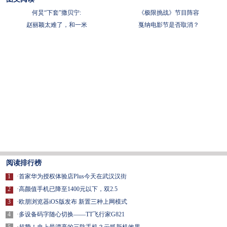
何炅“下套”撒贝宁:
《极限挑战》节目阵容
赵丽颖太难了，和一米
戛纳电影节是否取消？
阅读排行榜
1
·
首家华为授权体验店Plus今天在武汉汉街
2
·
高颜值手机已降至1400元以下，双2.5
3
·
欧朋浏览器iOS版发布 新置三种上网模式
4
·
多设备码字随心切换——TT飞行家G821
5
·
超赞！史上最漂亮的三防手机？云狐新机效果