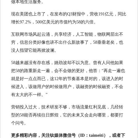
做本地生活服务。
现在美团也上市了，在发布的Q3财报中，营收191亿元，同比
增长97.2%，500亿美元的市值约为58的六倍。
互联网市场风起云涌，共享经济，人工智能，物联网层出不
穷，信息分类好像也讲不出什么新故事了，58垂垂老矣，也
没人指望它能再掀波澜。
58越来越没有存在感，姚劲波却不以为意。曾有人问他如果
把58的路重新走一遍，会不会做的更好，他答：“再走一遍也
就是好一点点而已，这12年的节奏基本是对的，该进入的时
候进入，该做用户的时候做用户，该融资的时候融资，不会
有太大的不一样。”
营销投入过大，技术研发不够，市场流量红利见底，几经转
型的58能否再续往日辉煌，它的未来又会走向哪里，都要打
个问号。
更多精彩内容，关注钛媒体微信号（ID：taimeiti），或者下