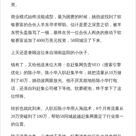
资。
商业模式始终没能成型，最为困窘的时候，姚劲波找到了软
银赛富的合伙人羊东寻求帮助。估计是爱之深责之切，被羊
东劈头盖脸骂了一顿，最终在另一位合伙人阎炎的推动下软
银赛富追加了4000万美元投资，58同城活了下来。
上天还是眷顾这位来自湖南益阳的小伙子。
钱有了，又给他送来位大将：在赶集网负责SEO（搜索引擎
优化）的陈小华。陈小华入职赶集半年，就把流量从10万做
到了40万，姚劲波两眼放光。他不厌其烦地给陈小华打电
话，还亲自到赶集公司楼下等他。软磨硬泡，终于拿下了这
位悍将。
转折也就此到来。入职后陈小华用人海战术，8个月将流量从
20万突破到了100万，帮助58同城超越赶集网奠定了行业第一
的位置。