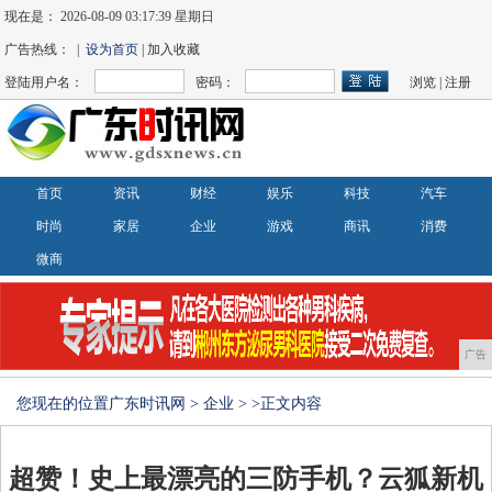
现在是：
2026-08-09 03:17:40 星期日
广告热线： |
设为首页
| 加入收藏
登陆用户名：
密码：
浏览
|
注册
首页
资讯
财经
娱乐
科技
汽车
时尚
家居
企业
游戏
商讯
消费
微商
广告
您现在的位置
广东时讯网
>
企业
> >正文内容
超赞！史上最漂亮的三防手机？云狐新机