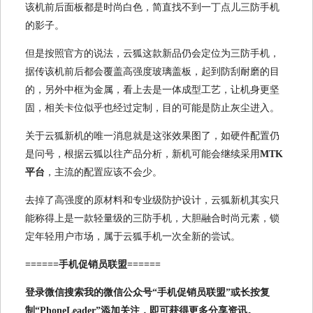
该机前后面板都是时尚白色，简直找不到一丁点儿三防手机
的影子。
但是按照官方的说法，云狐这款新品仍会定位为三防手机，
据传该机前后都会覆盖高强度玻璃盖板，起到防刮耐磨的目
的，另外中框为金属，看上去是一体成型工艺，让机身更坚
固，相关卡位似乎也经过定制，目的可能是防止灰尘进入。
关于云狐新机的唯一消息就是这张效果图了，如硬件配置仍
是问号，根据云狐以往产品分析，新机可能会继续采用
MTK
平台
，主流的配置应该不会少。
去掉了高强度的原材料和专业级防护设计，云狐新机其实只
能称得上是一款轻量级的三防手机，大胆融合时尚元素，锁
定年轻用户市场，属于云狐手机一次全新的尝试。
======手机促销员联盟======
登录微信搜索我的微信公众号“手机促销员联盟”或长按复
制“PhoneLeader”添加关注，即可获得更多分享资讯。