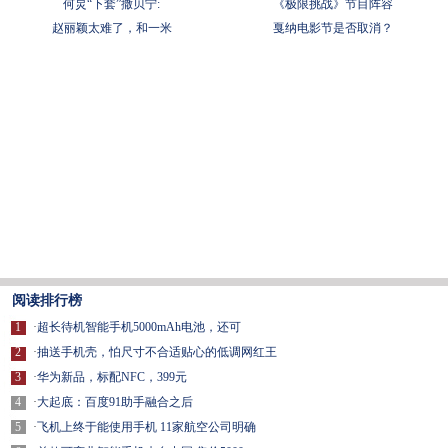
何炅“下套”撒贝宁:
《极限挑战》节目阵容
赵丽颖太难了，和一米
戛纳电影节是否取消？
阅读排行榜
1
·
超长待机智能手机5000mAh电池，还可
2
·
抽送手机壳，怕尺寸不合适贴心的低调网红王
3
·
华为新品，标配NFC，399元
4
·
大起底：百度91助手融合之后
5
·
飞机上终于能使用手机 11家航空公司明确