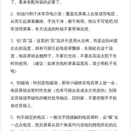
了。看来有配布袋的必要了。
2、怕油污和汗水等导电介质：覆盖在屏幕上会形成导电层，
从而引起屏幕飘移。手洗干净，擦干再用。快出手写笔吧,经
常清理屏幕，冬天洗澡的时候不要带淋浴房。
3、怕“高”温：这里的“高”温并不是用火去烤，而是达到40度
左右的温度，就有可能引起电容屏飘移，长期处在这个温
度，电容屏就会翘辫子。不要日光浴，不要在高温太阳下长
时间使用。（建议：如果充电时屏幕温度高，请少用机子充
电）
4、怕磁场：特别是电磁场，那块小磁铁在电容屏上放一会，
电容屏就会暂时性失效（也有可能会造成永久性损伤）别靠
近音箱或带磁性的螺丝批等物品，回到家，不要把顺手手机
放在音箱上。
5、怕不稳定的电压：一般当手指接触到电容屏时，会“吸”走
一点点电流，然后屏幕从四个角落均匀送电到拇指所在的位