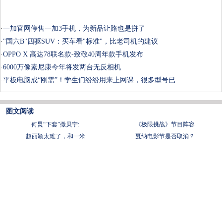
·
一加官网停售一加3手机，为新品让路也是拼了
·
"国六B"四驱SUV：买车看"标准"，比老司机的建议
·
OPPO X 高达78联名款-致敬40周年款手机发布
·
6000万像素尼康今年将发两台无反相机
·
平板电脑成“刚需”！学生们纷纷用来上网课，很多型号已
图文阅读
何炅“下套”撒贝宁:
《极限挑战》节目阵容
赵丽颖太难了，和一米
戛纳电影节是否取消？