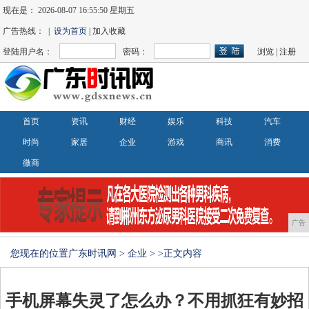
现在是：
2026-08-07 16:55:51 星期五
广告热线： |
设为首页
| 加入收藏
登陆用户名：
密码：
浏览
|
注册
首页
资讯
财经
娱乐
科技
汽车
时尚
家居
企业
游戏
商讯
消费
微商
广告
您现在的位置
广东时讯网
>
企业
> >正文内容
手机屏幕失灵了怎么办？不用抓狂有妙招