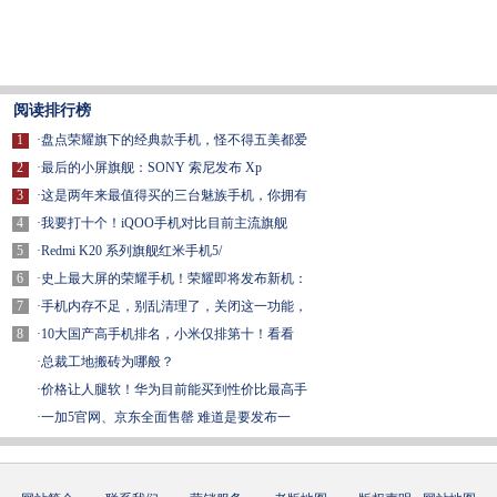
阅读排行榜
1
·
盘点荣耀旗下的经典款手机，怪不得五美都爱
2
·
最后的小屏旗舰：SONY 索尼发布 Xp
3
·
这是两年来最值得买的三台魅族手机，你拥有
4
·
我要打十个！iQOO手机对比目前主流旗舰
5
·
Redmi K20 系列旗舰红米手机5/
6
·
史上最大屏的荣耀手机！荣耀即将发布新机：
7
·
手机内存不足，别乱清理了，关闭这一功能，
8
·
10大国产高手机排名，小米仅排第十！看看
·
总裁工地搬砖为哪般？
·
价格让人腿软！华为目前能买到性价比最高手
·
一加5官网、京东全面售罄 难道是要发布一