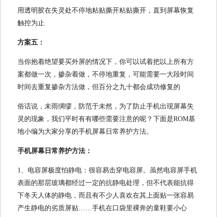
用透明胶在失灵处不停地粘贴撕开粘贴撕开，直到屏幕恢复
触控为止
方案五：
当你抱着绝望要买外屏的情况下，你可以试着把以上所有方
案都做一次，掺杂着做，不停地重复，可能需要一大段时间
时间去重复掺杂方法做，但百分之九十都会成功修复的
俗话说，未雨绸缪，防范于未然，为了防止手机出现屏幕失
灵的现象，我们平时有有哪些需要注意的呢？下面是ROM基
地小编为大家分享的手机屏幕日常养护方法。
手机屏幕日常养护方法：
1、电容屏极度怕静电：很容易击穿电容屏。虽然电容屏手机
表面的那层玻璃都经过一定的抗静电处理，但不代表能抗得
下冬天人体的静电，而且有不少人喜欢在其上面贴一张容易
产生静电的劣质屏贴……手机在口袋里裸奔的童鞋要小心