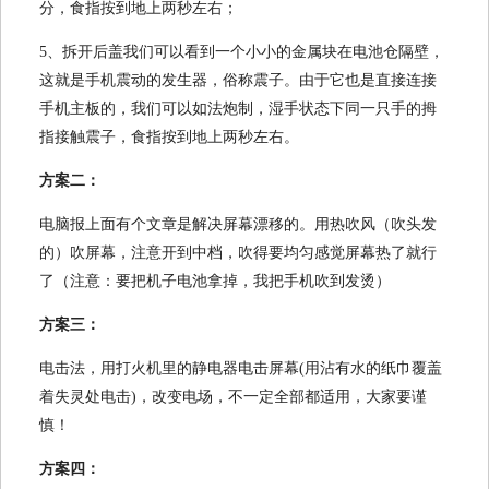
分，食指按到地上两秒左右；
5、拆开后盖我们可以看到一个小小的金属块在电池仓隔壁，
这就是手机震动的发生器，俗称震子。由于它也是直接连接
手机主板的，我们可以如法炮制，湿手状态下同一只手的拇
指接触震子，食指按到地上两秒左右。
方案二：
电脑报上面有个文章是解决屏幕漂移的。用热吹风（吹头发
的）吹屏幕，注意开到中档，吹得要均匀感觉屏幕热了就行
了（注意：要把机子电池拿掉，我把手机吹到发烫）
方案三：
电击法，用打火机里的静电器电击屏幕(用沾有水的纸巾覆盖
着失灵处电击)，改变电场，不一定全部都适用，大家要谨
慎！
方案四：