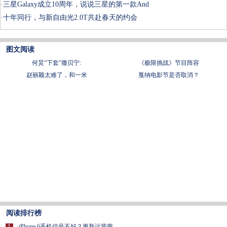
·
三星Galaxy成立10周年，说说三星的第一款And
·
十年同行，与新自由光2.0T共赴春天的约会
图文阅读
何炅“下套”撒贝宁:
《极限挑战》节目阵容
赵丽颖太难了，和一米
戛纳电影节是否取消？
阅读排行榜
1
·
iPhone 6手机信号不好？更新运营商