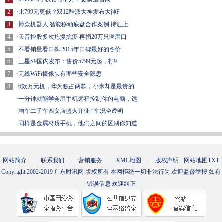
2
·
比799元更低？双12酷派大神发布大神F
3
·
博众机器人 智能移动底盘合作案例 持证上
4
·
天音控股多次施援抗疫 再捐20万只医用口
5
·
不看销量看口碑 2015年口碑最好的各价
6
·
三星S9国内发布：售价5799元起，打9
7
·
无线WiFi摄像头有哪些安全隐患
8
·
6款万元机，华为独占两款，小米却是最贵的
·
一分钟就能学会用手机远程控制你的电脑，远
·
淘车二手车西安店盛大开业 “车况全透明
·
同样是金属材质手机，他们之间的区别你知道
网站简介
-
联系我们
-
营销服务
-
XML地图
-
版权声明
-
网站地图
TXT
Copyright.2002-2019
广东时讯网
版权所有 本网拒绝一切非法行为 欢迎监督举报 如有
错误信息 欢迎纠正