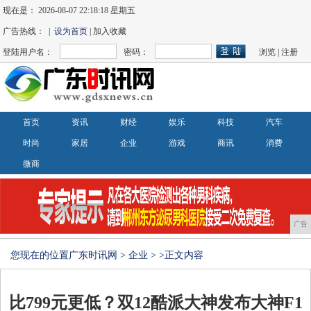
现在是：
2026-08-07 22:18:19 星期五
广告热线： |
设为首页
| 加入收藏
登陆用户名：
密码：
浏览
|
注册
首页
资讯
财经
娱乐
科技
汽车
时尚
家居
企业
游戏
商讯
消费
微商
广告
您现在的位置
广东时讯网
>
企业
> >正文内容
比799元更低？双12酷派大神发布大神F1