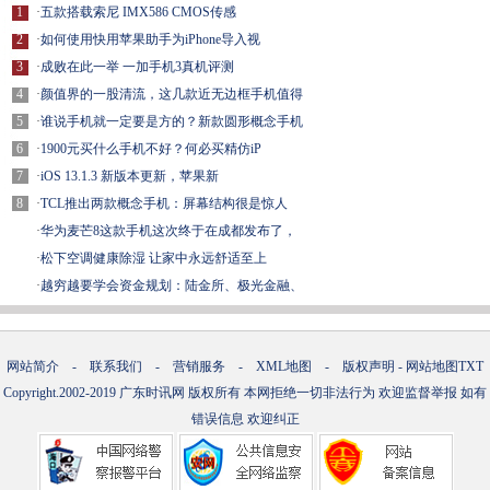
1
·
五款搭载索尼 IMX586 CMOS传感
2
·
如何使用快用苹果助手为iPhone导入视
3
·
成败在此一举 一加手机3真机评测
4
·
颜值界的一股清流，这几款近无边框手机值得
5
·
谁说手机就一定要是方的？新款圆形概念手机
6
·
1900元买什么手机不好？何必买精仿iP
7
·
iOS 13.1.3 新版本更新，苹果新
8
·
TCL推出两款概念手机：屏幕结构很是惊人
·
华为麦芒8这款手机这次终于在成都发布了，
·
松下空调健康除湿 让家中永远舒适至上
·
越穷越要学会资金规划：陆金所、极光金融、
网站简介
-
联系我们
-
营销服务
-
XML地图
-
版权声明
-
网站地图
TXT
Copyright.2002-2019
广东时讯网
版权所有 本网拒绝一切非法行为 欢迎监督举报 如有
错误信息 欢迎纠正