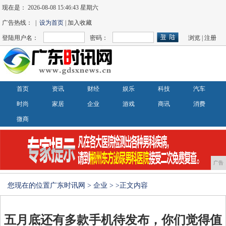
现在是：
2026-08-08 15:46:44 星期六
广告热线： |
设为首页
| 加入收藏
登陆用户名：
密码：
浏览
|
注册
首页
资讯
财经
娱乐
科技
汽车
时尚
家居
企业
游戏
商讯
消费
微商
广告
您现在的位置
广东时讯网
>
企业
> >正文内容
五月底还有多款手机待发布，你们觉得值