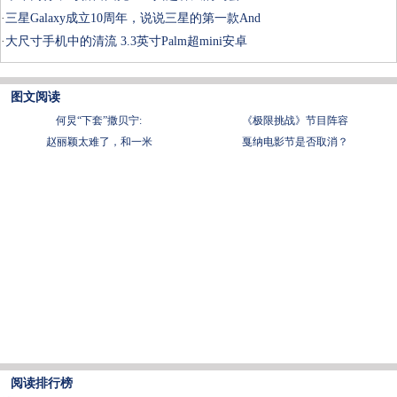
·
三星Galaxy成立10周年，说说三星的第一款And
·
大尺寸手机中的清流 3.3英寸Palm超mini安卓
图文阅读
何炅“下套”撒贝宁:
《极限挑战》节目阵容
赵丽颖太难了，和一米
戛纳电影节是否取消？
阅读排行榜