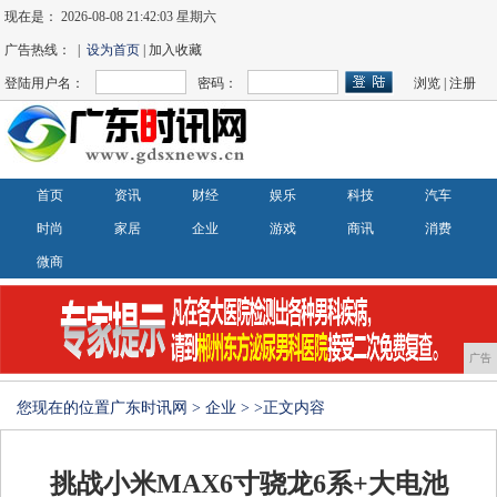
现在是：
2026-08-08 21:42:03 星期六
广告热线： |
设为首页
| 加入收藏
登陆用户名：
密码：
浏览
|
注册
首页
资讯
财经
娱乐
科技
汽车
时尚
家居
企业
游戏
商讯
消费
微商
广告
您现在的位置
广东时讯网
>
企业
> >正文内容
挑战小米MAX6寸骁龙6系+大电池