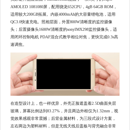
AMOLED 1081080屏，配用骁龙652CPU，4gB 64GB ROM，
适用较大200GB拓展。内嵌4000mAh的大容量锂电池，适用
QC3.0快速充电。照相层面，外置800W清晰度的监控摄像
头；后置摄像头1600W清晰度的sonyIMX298监控摄像头，适
用闭环控制电机 PDAF混合式教学相位对焦，更快完成0.3s髙
速调焦。
在造型设计上，也一样优异，外壳正脸遮盖着2.5D曲面夹层
玻璃，屏幕比例达到83.27%，并且两边外框仅为1.32mm，视
觉效果感观非常震撼；后背金属材料，为三段式设计方案，
左右两边为塑料材料，但是无线天线后盖板与背壳融合非常