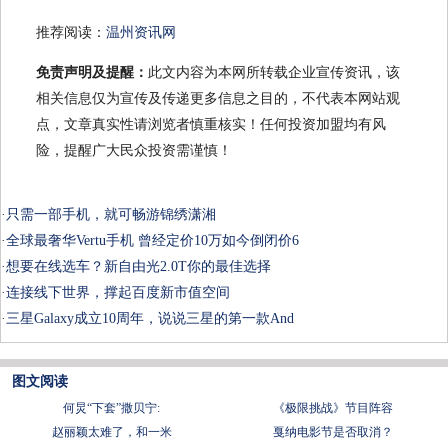
推荐阅读：
温州资讯网
免责声明及提醒：
此文内容为本网所转载企业宣传资讯，该
相关信息仅为宣传及传递更多信息之目的，不代表本网站观
点，文章真实性请浏览者慎重核实！任何投资加盟均有风
险，提醒广大民众投资需谨慎！
·
只需一部手机，就可畅游锦绣潇湘
·
全球最奢华Vertu手机 曾经定价10万如今倒闭价6
·
想要在线选车？新自由光2.0T你的最佳选择
·
连接线下世界，撑起百度新市值空间
·
三星Galaxy成立10周年，说说三星的第一款And
图文阅读
何炅“下套”撒贝宁:
《极限挑战》节目阵容
赵丽颖太难了，和一米
戛纳电影节是否取消？