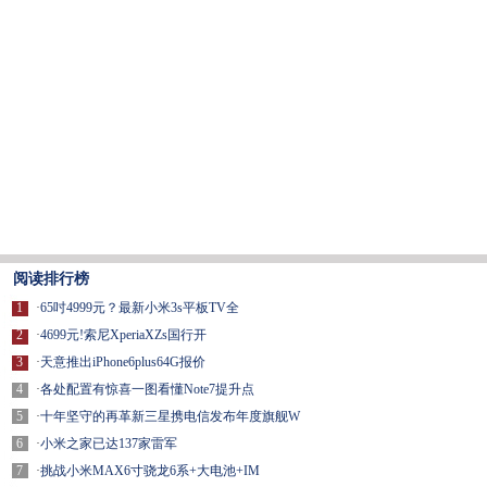
阅读排行榜
1
·
65吋4999元？最新小米3s平板TV全
2
·
4699元!索尼XperiaXZs国行开
3
·
天意推出iPhone6plus64G报价
4
·
各处配置有惊喜一图看懂Note7提升点
5
·
十年坚守的再革新三星携电信发布年度旗舰W
6
·
小米之家已达137家雷军
7
·
挑战小米MAX6寸骁龙6系+大电池+IM