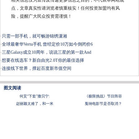
相关信息仅为宣传及传递更多信息之目的，不代表本网站观
点，文章真实性请浏览者慎重核实！任何投资加盟均有风
险，提醒广大民众投资需谨慎！
·
只需一部手机，就可畅游锦绣潇湘
·
全球最奢华Vertu手机 曾经定价10万如今倒闭价6
·
三星Galaxy成立10周年，说说三星的第一款And
·
想要在线选车？新自由光2.0T你的最佳选择
·
连接线下世界，撑起百度新市值空间
图文阅读
何炅“下套”撒贝宁:
《极限挑战》节目阵容
赵丽颖太难了，和一米
戛纳电影节是否取消？