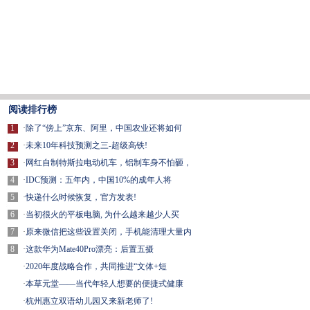
阅读排行榜
1
·
除了“傍上”京东、阿里，中国农业还将如何
2
·
未来10年科技预测之三-超级高铁!
3
·
网红自制特斯拉电动机车，铝制车身不怕砸，
4
·
IDC预测：五年内，中国10%的成年人将
5
·
快递什么时候恢复，官方发表!
6
·
当初很火的平板电脑, 为什么越来越少人买
7
·
原来微信把这些设置关闭，手机能清理大量内
8
·
这款华为Mate40Pro漂亮：后置五摄
·
2020年度战略合作，共同推进“文体+短
·
本草元堂——当代年轻人想要的便捷式健康
·
杭州惠立双语幼儿园又来新老师了!