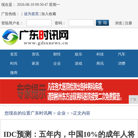
现在是：
2026-08-10 09:50:47 星期一
广告热线： |
设为首页
| 加入收藏
登陆用户名：
密码：
浏览
|
注册
首页
资讯
财经
娱乐
科技
汽车
时尚
家居
企业
游戏
商讯
消费
微商
广告
您现在的位置
广东时讯网
>
企业
> >正文内容
IDC预测：五年内，中国10%的成年人将