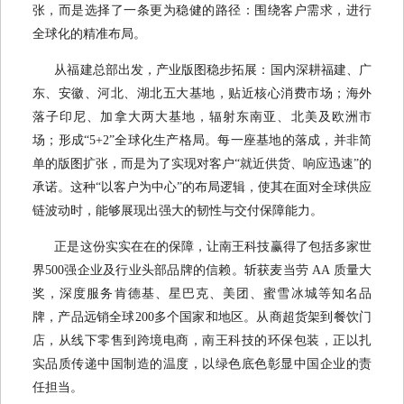
张，而是选择了一条更为稳健的路径：围绕客户需求，进行
全球化的精准布局。
从福建总部出发，产业版图稳步拓展：国内深耕福建、广
东、安徽、河北、湖北五大基地，贴近核心消费市场；海外
落子印尼、加拿大两大基地，辐射东南亚、北美及欧洲市
场；形成“5+2”全球化生产格局。每一座基地的落成，并非简
单的版图扩张，而是为了实现对客户“就近供货、响应迅速”的
承诺。这种“以客户为中心”的布局逻辑，使其在面对全球供应
链波动时，能够展现出强大的韧性与交付保障能力。
正是这份实实在在的保障，让南王科技赢得了包括多家世
界500强企业及行业头部品牌的信赖。斩获麦当劳 AA 质量大
奖，深度服务肯德基、星巴克、美团、蜜雪冰城等知名品
牌，产品远销全球200多个国家和地区。从商超货架到餐饮门
店，从线下零售到跨境电商，南王科技的环保包装，正以扎
实品质传递中国制造的温度，以绿色底色彰显中国企业的责
任担当。