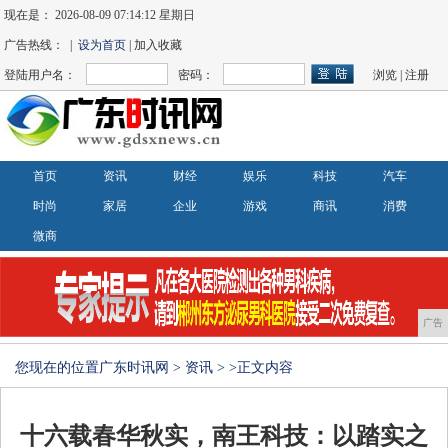
现在是：
2026-08-09 07:14:13 星期日
广告热线： |
设为首页
| 加入收藏
登陆用户名：
密码：
浏览
|
注册
首页
资讯
财经
娱乐
科技
汽车
时尚
家居
企业
游戏
商讯
消费
微商
广告
您现在的位置
广东时讯网
>
资讯
> >正文内容
十六载春华秋实，南王科技：以踏实之