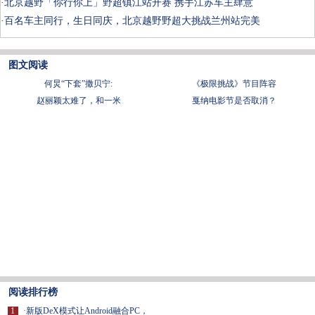
·
北京越野「你行你上」野超镇江站开赛 携手江苏车主肆意
·
百名车主同行，生日同庆，北京越野野超大挑战兰州站完美
图文阅读
何炅“下套”撒贝宁:
《极限挑战》节目阵容
赵丽颖太难了，和一米
戛纳电影节是否取消？
阅读排行榜
1
·
新版DeX模式让Android融合PC，