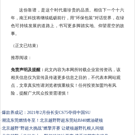
这份靠谱，是这个时代最珍贵的品质。相信下一个十六
年，南王科技将继续砥砺前行，用“环保包装”对话世界，在绿
色可持续发展的道路上，书写更多脚踏实地、仰望星空的故
事。
（正文已结束）
推荐阅读：
免责声明及提醒：
此文内容为本网所转载企业宣传资讯，该
相关信息仅为宣传及传递更多信息之目的，不代表本网站观
点，文章真实性请浏览者慎重核实！任何投资加盟均有风
险，提醒广大民众投资需谨慎！
·
爆款养成记：2021年2月份长安CS75夺得中国SU
·
潮流东莞燃情冬至！北京越野野超东莞站BJ40燃油硬核
·
北京越野“野超大挑战”燃擎开赛 让硬核越野扎根人间烟