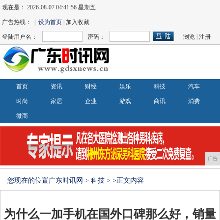
现在是：
2026-08-07 04:41:57 星期五
广告热线： |
设为首页
| 加入收藏
登陆用户名：
密码：
浏览
|
注册
首页
资讯
财经
娱乐
科技
汽车
时尚
家居
企业
游戏
商讯
消费
微商
广告
您现在的位置
广东时讯网
>
科技
> >正文内容
为什么一加手机在国外口碑那么好，销量