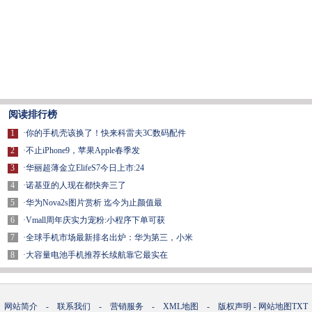
阅读排行榜
1
·
你的手机壳该换了！快来科雷夫3C数码配件
2
·
不止iPhone9，苹果Apple春季发
3
·
华丽超薄金立ElifeS7今日上市:24
4
·
诺基亚的人现在都快奔三了
5
·
华为Nova2s图片赏析 迄今为止颜值最
6
·
Vmall周年庆实力宠粉:小程序下单可获
7
·
全球手机市场最新排名出炉：华为第三，小米
8
·
大容量电池手机推荐长续航靠它最实在
网站简介
-
联系我们
-
营销服务
-
XML地图
-
版权声明
-
网站地图
TXT