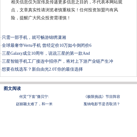
相关信息仅为宣传及传递更多信息之目的，不代表本网站观
点，文章真实性请浏览者慎重核实！任何投资加盟均有风
险，提醒广大民众投资需谨慎！
·
只需一部手机，就可畅游锦绣潇湘
·
全球最奢华Vertu手机 曾经定价10万如今倒闭价6
·
三星Galaxy成立10周年，说说三星的第一款And
·
三星智能手机工厂接连中招停产，将对上下游产业链产生冲
·
想要在线选车？新自由光2.0T你的最佳选择
图文阅读
何炅“下套”撒贝宁:
《极限挑战》节目阵容
赵丽颖太难了，和一米
戛纳电影节是否取消？