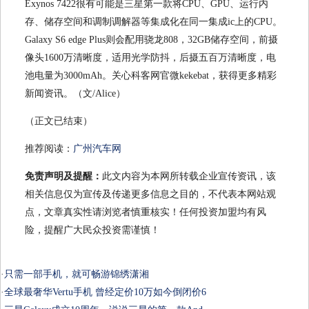
Exynos 7422很有可能是三星第一款将CPU、GPU、运行内
存、储存空间和调制调解器等集成化在同一集成ic上的CPU。
Galaxy S6 edge Plus则会配用骁龙808，32GB储存空间，前摄
像头1600万清晰度，适用光学防抖，后摄五百万清晰度，电
池电量为3000mAh。关心科客网官微kekebat，获得更多精彩
新闻资讯。（文/Alice）
（正文已结束）
推荐阅读：
广州汽车网
免责声明及提醒：
此文内容为本网所转载企业宣传资讯，该
相关信息仅为宣传及传递更多信息之目的，不代表本网站观
点，文章真实性请浏览者慎重核实！任何投资加盟均有风
险，提醒广大民众投资需谨慎！
·
只需一部手机，就可畅游锦绣潇湘
·
全球最奢华Vertu手机 曾经定价10万如今倒闭价6