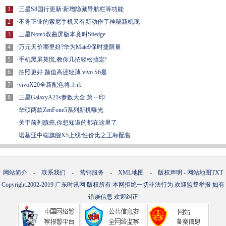
1
·
三星S8国行更新:新增隐藏导航栏等功能
2
·
不务正业的索尼手机又有新动作了神秘新机现
3
·
三星Note5双曲屏版本竟叫S6edge
4
·
万元天价哪里好?华为Mate9保时捷限量
5
·
手机黑屏莫慌,教你几招轻松搞定!
6
·
拍照更好 颜值高还轻薄 vivo S6是
7
·
vivoX20全新配色将上市
8
·
三星GalaxyA21s参数大全,第一印
·
华硕两款ZenFone5系列新机曝光
·
关于前列腺癌,你想知道的都在这里了
·
诺基亚中端旗舰X5上线:性价比之王标配售
网站简介
-
联系我们
-
营销服务
-
XML地图
-
版权声明
-
网站地图
TXT
Copyright.2002-2019
广东时讯网
版权所有 本网拒绝一切非法行为 欢迎监督举报 如有
错误信息 欢迎纠正