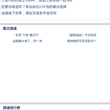
·
三星Galaxy成立10周年，说说三星的第一款And
·
想要在线选车？新自由光2.0T你的最佳选择
·
连接线下世界，撑起百度新市值空间
图文阅读
何炅“下套”撒贝宁:
《极限挑战》节目阵容
赵丽颖太难了，和一米
戛纳电影节是否取消？
阅读排行榜