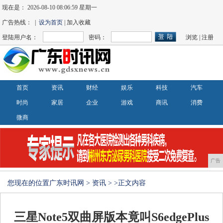
现在是：
2026-08-10 08:06:59 星期一
广告热线： |
设为首页
| 加入收藏
登陆用户名：
密码：
浏览
|
注册
首页
资讯
财经
娱乐
科技
汽车
时尚
家居
企业
游戏
商讯
消费
微商
广告
您现在的位置
广东时讯网
>
资讯
> >正文内容
三星Note5双曲屏版本竟叫S6edgePlus