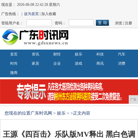
现在是：
2026-08-08 22:42:28 星期六
广告热线： |
设为首页
| 加入收藏
登陆用户名：
密码：
浏览
|
注册
首页
资讯
财经
娱乐
科技
汽车
时尚
家居
企业
游戏
商讯
消费
微商
广告
您现在的位置
广东时讯网
>
娱乐
> >正文内容
王源《四百击》乐队版MV释出 黑白色调