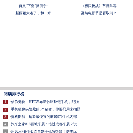
何炅“下套”撒贝宁:
《极限挑战》节目阵容
赵丽颖太难了，和一米
戛纳电影节是否取消？
阅读排行榜
1
·
信仰无价！HTC发布新款区块链手机，配骁
2
·
手机摄像头隐藏的5个秘密，你要只用来拍照
3
·
拆机图解：这款最便宜的麒麟970手机内部
4
·
汽车之家818百城车展：错过成都车展？说
5
·
用风扇+铜管DIY自制手机散热器！夏季玩