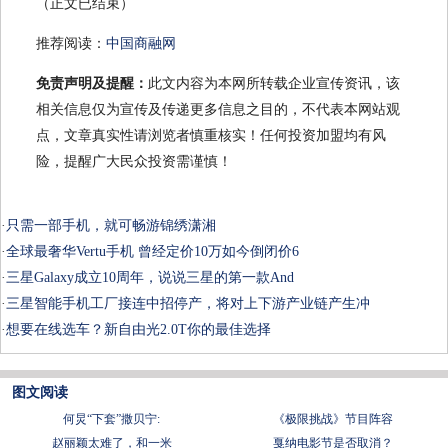
（正文已结束）
推荐阅读：
中国商融网
免责声明及提醒：
此文内容为本网所转载企业宣传资讯，该
相关信息仅为宣传及传递更多信息之目的，不代表本网站观
点，文章真实性请浏览者慎重核实！任何投资加盟均有风
险，提醒广大民众投资需谨慎！
·
只需一部手机，就可畅游锦绣潇湘
·
全球最奢华Vertu手机 曾经定价10万如今倒闭价6
·
三星Galaxy成立10周年，说说三星的第一款And
·
三星智能手机工厂接连中招停产，将对上下游产业链产生冲
·
想要在线选车？新自由光2.0T你的最佳选择
图文阅读
何炅“下套”撒贝宁:
《极限挑战》节目阵容
赵丽颖太难了，和一米
戛纳电影节是否取消？