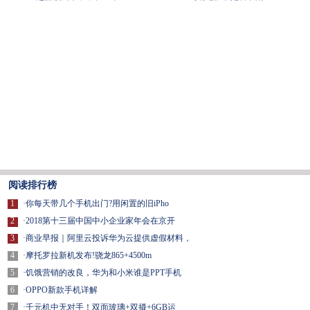
阅读排行榜
1
·
你每天带几个手机出门?用闲置的旧iPho
2
·
2018第十三届中国中小企业家年会在京开
3
·
商业早报｜阿里云投诉华为云提供虚假材料，
4
·
摩托罗拉新机发布!骁龙865+4500m
5
·
饥饿营销的改良，华为和小米谁是PPT手机
6
·
OPPO新款手机详解
7
·
千元机中无对手！双面玻璃+双摄+6GB运