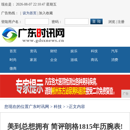
现在是：
2026-08-07 22:10:47 星期五
广告热线： |
设为首页
| 加入收藏
登陆用户名：
密码：
浏览
|
注册
首页
资讯
财经
娱乐
科技
汽车
时尚
家居
企业
游戏
商讯
消费
微商
广告
您现在的位置
广东时讯网
>
科技
> >正文内容
美到总想拥有 简评朗格1815年历腕表!