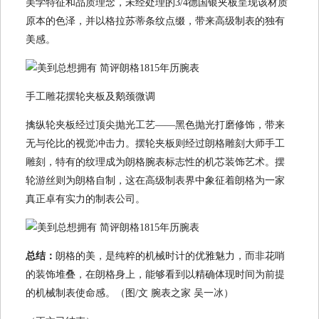
美学特征和品质理念，未经处理的3/4德国银夹板呈现该材质
原本的色泽，并以格拉苏蒂条纹点缀，带来高级制表的独有
美感。
手工雕花摆轮夹板及鹅颈微调
擒纵轮夹板经过顶尖抛光工艺——黑色抛光打磨修饰，带来
无与伦比的视觉冲击力。摆轮夹板则经过朗格雕刻大师手工
雕刻，特有的纹理成为朗格腕表标志性的机芯装饰艺术。摆
轮游丝则为朗格自制，这在高级制表界中象征着朗格为一家
真正卓有实力的制表公司。
总结：
朗格的美，是纯粹的机械时计的优雅魅力，而非花哨
的装饰堆叠，在朗格身上，能够看到以精确体现时间为前提
的机械制表使命感。（图/文 腕表之家 吴一冰）