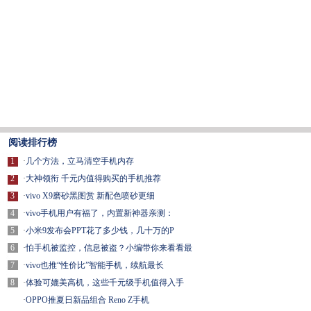
阅读排行榜
1
·
几个方法，立马清空手机内存
2
·
大神领衔 千元内值得购买的手机推荐
3
·
vivo X9磨砂黑图赏 新配色喷砂更细
4
·
vivo手机用户有福了，内置新神器亲测：
5
·
小米9发布会PPT花了多少钱，几十万的P
6
·
怕手机被监控，信息被盗？小编带你来看看最
7
·
vivo也推“性价比”智能手机，续航最长
8
·
体验可媲美高机，这些千元级手机值得入手
·
OPPO推夏日新品组合 Reno Z手机