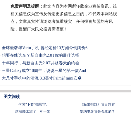
免责声明及提醒：
此文内容为本网所转载企业宣传资讯，该
相关信息仅为宣传及传递更多信息之目的，不代表本网站观
点，文章真实性请浏览者慎重核实！任何投资加盟均有风
险，提醒广大民众投资需谨慎！
·
全球最奢华Vertu手机 曾经定价10万如今倒闭价6
·
想要在线选车？新自由光2.0T你的最佳选择
·
十年同行，与新自由光2.0T共赴春天的约会
·
三星Galaxy成立10周年，说说三星的第一款And
·
大尺寸手机中的清流 3.3英寸Palm超mini安卓
图文阅读
何炅“下套”撒贝宁:
《极限挑战》节目阵容
赵丽颖太难了，和一米
戛纳电影节是否取消？