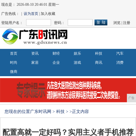
现在是：
2026-08-10 20:46:01 星期一
广告热线： |
设为首页
| 加入收藏
登陆用户名：
密码：
浏览
|
注册
首页
资讯
财经
娱乐
科技
汽车
时尚
家居
企业
游戏
商讯
消费
微商
广告
您现在的位置
广东时讯网
>
科技
> >正文内容
配置高就一定好吗？实用主义者手机推荐