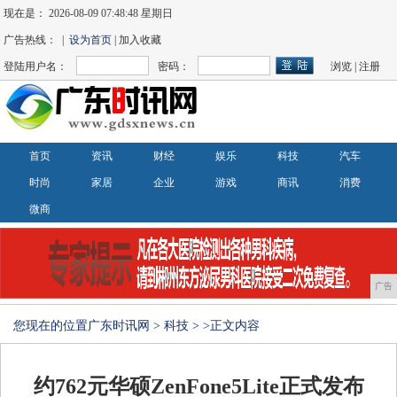
现在是：
2026-08-09 07:48:48 星期日
广告热线： |
设为首页
| 加入收藏
登陆用户名：
密码：
浏览
|
注册
首页
资讯
财经
娱乐
科技
汽车
时尚
家居
企业
游戏
商讯
消费
微商
广告
您现在的位置
广东时讯网
>
科技
> >正文内容
约762元华硕ZenFone5Lite正式发布