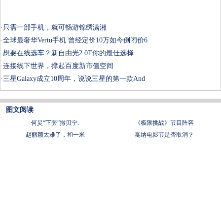
·
只需一部手机，就可畅游锦绣潇湘
·
全球最奢华Vertu手机 曾经定价10万如今倒闭价6
·
想要在线选车？新自由光2.0T你的最佳选择
·
连接线下世界，撑起百度新市值空间
·
三星Galaxy成立10周年，说说三星的第一款And
图文阅读
何炅“下套”撒贝宁:
《极限挑战》节目阵容
赵丽颖太难了，和一米
戛纳电影节是否取消？