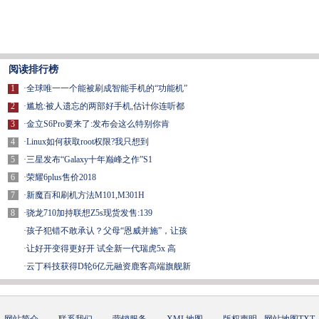
阅读排行榜
1
·
全球唯一一个能被刷成智能手机的“功能机”
2
·
尴尬:被人遗忘的两部好手机,估计你连听都
3
·
金立S6Pro要来了:发布会这么特别你肯
4
·
Linux如何获取root权限?我只想到
5
·
三星发布“Galaxy十年巅峰之作”S1
6
·
荣耀6plus售价2018
7
·
新魔百和刷机方法M101,M301H
8
·
骁龙710加持联想Z5s现货发售:139
·
孩子犯错不敢承认？父母“恩威并施”，让孩
·
让好开变得更好开 试全新一代瑞虎5x 高
·
云丁科技获得D轮6亿元融资鹿客高端旗舰新