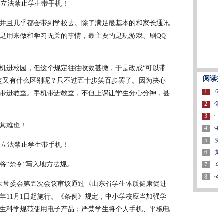
并且几乎都会带到学校去。除了满足最基本的和家长通讯
是用来做和学习无关的事情，最主要的是玩游戏、刷QQ
机进校园，但这个规定往往收效甚微，于是改成“可以带
阅读
这又有什么区别呢？只不过五十步笑百步罢了。因为决心
1
·
带进教室。手机带进教室，不但上课让学生分心分神，甚
2
·
3
·
其难也！
4
·
5
·
6
·
将“禁令”写入地方法规。
7
·
8
·
届人大常委会第五次会议审议通过《山东省学生体质健康促进
8年11月1日起施行。《条例》规定，中小学校应当加强学
生科学规范使用电子产品；严禁学生将个人手机、平板电