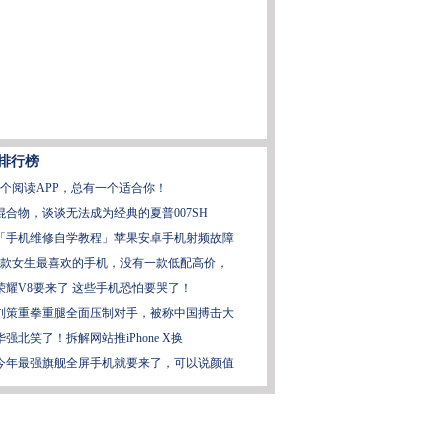
排行榜
6个阅读APP，总有一个适合你！
混合物，谈谈无法成为经典的夏普007SH
「手机维修自学教程」苹果安卓手机射频故障
4款女生最喜欢的手机，没有一款低配高价，
荣耀V8要来了 这些手机恐怕要哭了！
刘策重拳重腿全面压制对手，被称中国搏击大
华强北笑了！拆解网站推iPhone X换
今年最强旗舰全屏手机就要来了，可以说颜值