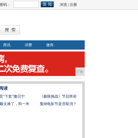
密码：
浏览
|
注册
商讯
消费
微商
广告
阅读
炅“下套”撒贝宁:
《极限挑战》节目阵容
颖太难了，和一米
戛纳电影节是否取消？