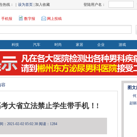
告热线： |
设为首页
| 加入收藏
登陆用户名：
手机报
数字报
网上投稿
科技
汽车
时尚
家居
企业
游戏
内容
图文
何
赵丽
考大省立法禁止学生带手机！!
2021-02-02 05:02:38
阅读：1284