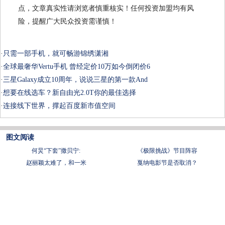
点，文章真实性请浏览者慎重核实！任何投资加盟均有风
险，提醒广大民众投资需谨慎！
·
只需一部手机，就可畅游锦绣潇湘
·
全球最奢华Vertu手机 曾经定价10万如今倒闭价6
·
三星Galaxy成立10周年，说说三星的第一款And
·
想要在线选车？新自由光2.0T你的最佳选择
·
连接线下世界，撑起百度新市值空间
图文阅读
何炅“下套”撒贝宁:
《极限挑战》节目阵容
赵丽颖太难了，和一米
戛纳电影节是否取消？