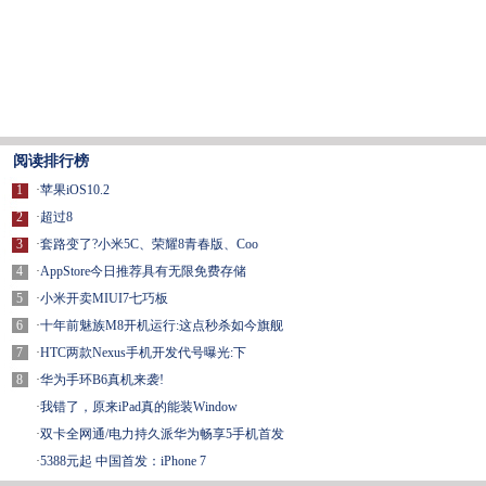
阅读排行榜
1
·
苹果iOS10.2
2
·
超过8
3
·
套路变了?小米5C、荣耀8青春版、Coo
4
·
AppStore今日推荐具有无限免费存储
5
·
小米开卖MIUI7七巧板
6
·
十年前魅族M8开机运行:这点秒杀如今旗舰
7
·
HTC两款Nexus手机开发代号曝光:下
8
·
华为手环B6真机来袭!
·
我错了，原来iPad真的能装Window
·
双卡全网通/电力持久派华为畅享5手机首发
·
5388元起 中国首发：iPhone 7