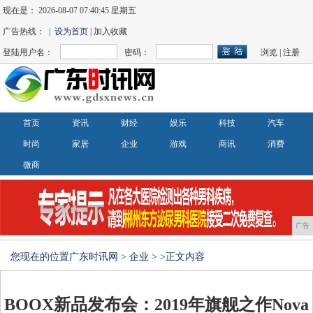
现在是：
2026-08-07 07:40:48 星期五
广告热线： |
设为首页
| 加入收藏
登陆用户名：
密码：
浏览
|
注册
首页
资讯
财经
娱乐
科技
汽车
时尚
家居
企业
游戏
商讯
消费
微商
广告
您现在的位置
广东时讯网
>
企业
> >正文内容
BOOX新品发布会：2019年旗舰之作Nova