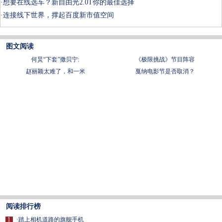
·
想要在线选车？新自由光2.0T你的最佳选择
·
连接线下世界，撑起百度新市值空间
图文阅读
何炅“下套”撒贝宁:
《极限挑战》节目阵容
赵丽颖太难了，和一米
戛纳电影节是否取消？
阅读排行榜
1
·
踏上相机道路的旗舰手机