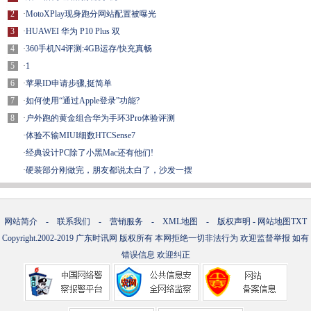
2
·
MotoXPlay现身跑分网站配置被曝光
3
·
HUAWEI 华为 P10 Plus 双
4
·
360手机N4评测:4GB运存/快充真畅
5
·
1
6
·
苹果ID申请步骤,挺简单
7
·
如何使用“通过Apple登录”功能?
8
·
户外跑的黄金组合华为手环3Pro体验评测
·
体验不输MIUI细数HTCSense7
·
经典设计PC除了小黑Mac还有他们!
·
硬装部分刚做完，朋友都说太白了，沙发一摆
网站简介
-
联系我们
-
营销服务
-
XML地图
-
版权声明
-
网站地图
TXT
Copyright.2002-2019
广东时讯网
版权所有 本网拒绝一切非法行为 欢迎监督举报 如有
错误信息 欢迎纠正