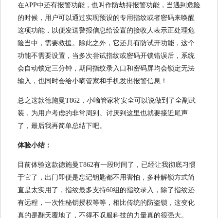
在APP中还有报警功能，也叫作防劫持报警功能，当遇到危险
的时候，用户可以通过实现预设的专用指纹或者密码来唤醒
这项功能，以便发送警报信息给设置的接收人表示正处理危
险当中，需要救援。除此之外，它还具有防试开功能，这个
功能不需要设置，当多次尝试指纹或密码开锁错误后，系统
会自动锁定三分钟，期间指纹录入口和密码屏均会锁定无法
输入，也同时会给小嘀管家和手机发出报警信息！
总之这款德施曼T862，小嘀管家将安全可以说做到了全副武
装，为用户考虑的非常周到。讨厌到这里也就要接近尾声
了，最后我再简单总结下吧。
体验小结：
目前体验这款德施曼T862有一段时间了，已经让我彻底习惯
于它了，出门即便是忘记钥匙都不用害怕，多种解锁方式简
直是太实用了，指纹最多支持60组的指纹录入，除了指纹还
有远程，一次性秘钥授权等等，相比传统的防盗锁，这变化
真的是翻天覆地了，不得不叹服科技的力量真的很强大。