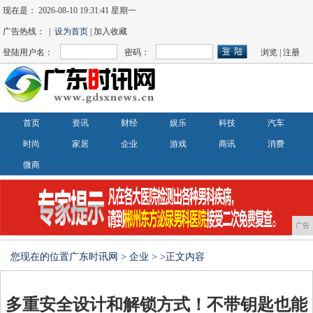
现在是：
2026-08-10 19:31:42 星期一
广告热线： |
设为首页
| 加入收藏
登陆用户名：
密码：
浏览
|
注册
首页
资讯
财经
娱乐
科技
汽车
时尚
家居
企业
游戏
商讯
消费
微商
广告
您现在的位置
广东时讯网
>
企业
> >正文内容
多重安全设计和解锁方式！不带钥匙也能