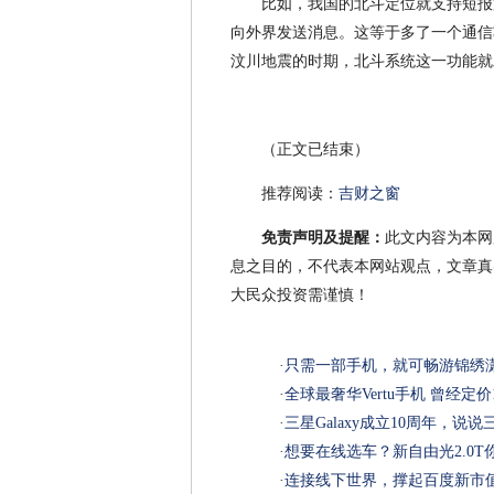
比如，我国的北斗定位就支持短报
向外界发送消息。这等于多了一个通信
汶川地震的时期，北斗系统这一功能就
（正文已结束）
推荐阅读：
吉财之窗
免责声明及提醒：
此文内容为本网
息之目的，不代表本网站观点，文章真
大民众投资需谨慎！
·
只需一部手机，就可畅游锦绣
·
全球最奢华Vertu手机 曾经定
·
三星Galaxy成立10周年，说说
·
想要在线选车？新自由光2.0T
·
连接线下世界，撑起百度新市