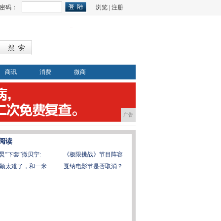
密码：
浏览
|
注册
商讯
消费
微商
广告
阅读
炅“下套”撒贝宁:
《极限挑战》节目阵容
颖太难了，和一米
戛纳电影节是否取消？