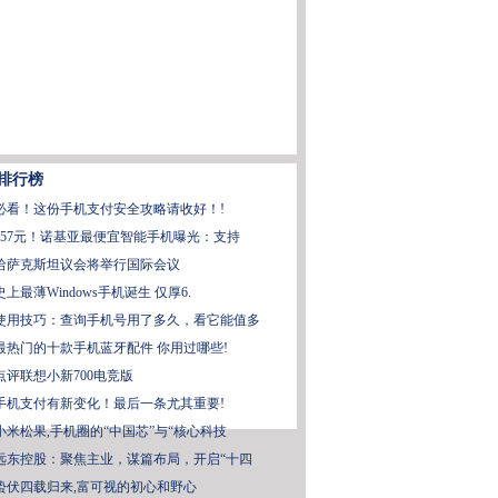
排行榜
必看！这份手机支付安全攻略请收好！!
657元！诺基亚最便宜智能手机曝光：支持
哈萨克斯坦议会将举行国际会议
史上最薄Windows手机诞生 仅厚6.
使用技巧：查询手机号用了多久，看它能值多
最热门的十款手机蓝牙配件 你用过哪些!
点评联想小新700电竞版
手机支付有新变化！最后一条尤其重要!
小米松果,手机圈的“中国芯”与“核心科技
远东控股：聚焦主业，谋篇布局，开启“十四
蛰伏四载归来,富可视的初心和野心