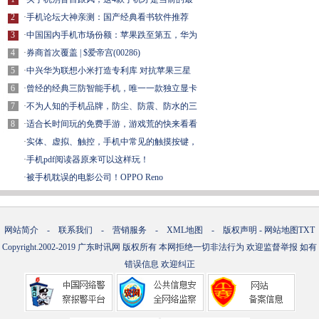
2
·
手机论坛大神亲测：国产经典看书软件推荐
3
·
中国国内手机市场份额：苹果跌至第五，华为
4
·
券商首次覆盖 | $爱帝宫(00286)
5
·
中兴华为联想小米打造专利库 对抗苹果三星
6
·
曾经的经典三防智能手机，唯一一款独立显卡
7
·
不为人知的手机品牌，防尘、防震、防水的三
8
·
适合长时间玩的免费手游，游戏荒的快来看看
·
实体、虚拟、触控，手机中常见的触摸按键，
·
手机pdf阅读器原来可以这样玩！
·
被手机耽误的电影公司！OPPO Reno
网站简介
-
联系我们
-
营销服务
-
XML地图
-
版权声明
-
网站地图
TXT
Copyright.2002-2019
广东时讯网
版权所有 本网拒绝一切非法行为 欢迎监督举报 如有
错误信息 欢迎纠正