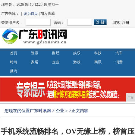
现在是：
2026-08-10 12:25:17 星期一
广告热线： |
设为首页
| 加入收藏
登陆用户名：
密码：
浏览
|
注册
首页
资讯
财经
娱乐
科技
汽车
时尚
家居
企业
游戏
商讯
消费
微商
广告
您现在的位置
广东时讯网
>
企业
> >正文内容
手机系统流畅排名，OV无缘上榜，榜首压