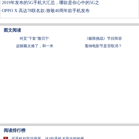
·
2019年发布的5G手机大汇总，哪款是你心中的5G之
·
OPPO X 高达78联名款-致敬40周年款手机发布
图文阅读
何炅“下套”撒贝宁:
《极限挑战》节目阵容
赵丽颖太难了，和一米
戛纳电影节是否取消？
阅读排行榜
1
·
买手机别盲目跟风，这4款手机才是当前的最