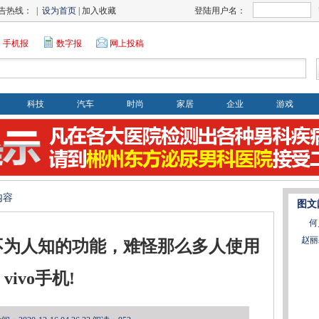
告热线： |
设为首页
| 加入收藏
登陆用户名：
手机报
数字报
网上投稿
科技
汽车
时尚
家居
企业
游戏
内容
图文
何
赵丽
多不为人知的功能，难怪那么多人使用
vivo手机!