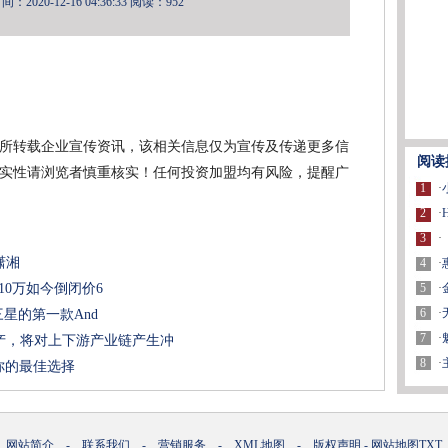
2020-12-16 04:36:33
阅读：952
所转载企业宣传资讯，该相关信息仅为宣传及传递更多信
阅读
实性请浏览者慎重核实！任何投资加盟均有风险，提醒广
1
·
2
·
3
·
潇湘
4
·
5
·
价10万如今倒闭价6
6
·
三星的第一款And
7
·
产，将对上下游产业链产生冲
8
·
你的最佳选择
网站简介
-
联系我们
-
营销服务
-
XML地图
-
版权声明
-
网站地图
TXT