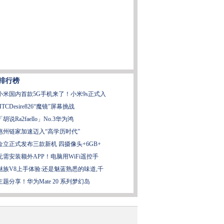
排行榜
小米国内首款5G手机来了！小米9s正式入
HTCDesire826“魔镜”屏幕挑战
「胡说Ra2faello」No.3华为鸿
惠州链家加速迈入“高学历时代”
金立正式发布三款新机 四摄像头+6GB+
无需安装额外APP！电脑用WiFi遥控手
魅族V8上手体验:还是魅蓝熟悉的味道,千
主题分享！华为Mate 20 系列梦幻岛