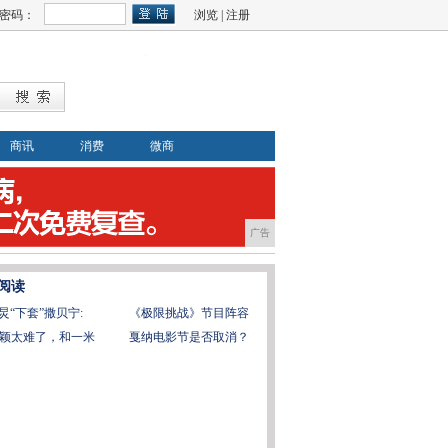
密码：
浏览
|
注册
商讯
消费
微商
广告
阅读
炅“下套”撒贝宁:
《极限挑战》节目阵容
颖太难了，和一米
戛纳电影节是否取消？