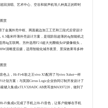
、巡回演唱、艺术中心、空谷和留声机等八种真正的即时
在外型上选用了金属外壳中框、两面裁边加工工艺和三段式后背设计
6.3毫米纤薄外壳设计方案，是现阶段超薄的4g智能机之
适用4g互联网。另外选用F2.0超大光圈镜头6P摄像镜头，
1300W清晰度后摄，适用智能化城市夜景、景深效果等多种
上，Hi-Fi•K歌之王vivo X5配用了与vivo Xshot一样
Fi计划方案：与英国Cirrus Logic企业协同订制开发设计了
級键入集成icTLV320ADC AB类耳放MAX97220，做到了
Hi-Fi集成ic完成了手机上Hi-Fi音色，让客户能够在手机