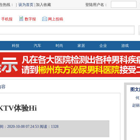
告热线： |
设为首页
| 加入收藏
登陆用户名：
手机报
数字报
网上投稿
科技
汽车
时尚
家居
企业
游戏
内容
图文
何
赵丽
KTV体验Hi
2020-10-08 07:24:53
阅读：1328