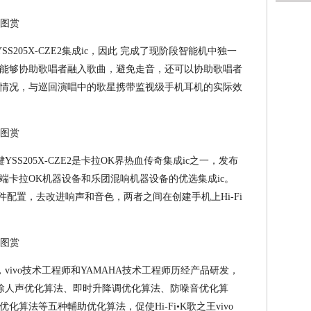
用了YSS205X-CZE2集成ic，因此 完成了现阶段智能机中独一
能够协助歌唱者融入歌曲，避免走音，还可以协助歌唱者
情况，与巡回演唱中的歌星携带监视级手机耳机的实际效
的关键YSS205X-CZE2是卡拉OK界热血传奇集成ic之一，发布
端卡拉OK机器设备和乐团混响机器设备的优选集成ic。
件配置，去改进响声和音色，两者之间在创建手机上Hi-Fi
。
ic，vivo技术工程师和YAMAHA技术工程师历经产品研发，
了即时消除人声优化算法、即时升降调优化算法、防噪音优化算
化算法等五种輔助优化算法，促使Hi-Fi•K歌之王vivo