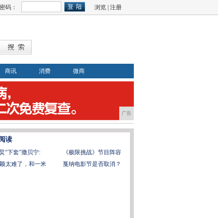
密码：
浏览
|
注册
商讯
消费
微商
广告
阅读
炅“下套”撒贝宁:
《极限挑战》节目阵容
颖太难了，和一米
戛纳电影节是否取消？