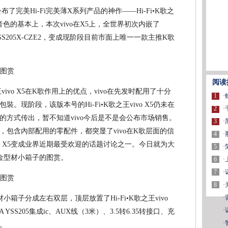
布了完美Hi-Fi完美薄X系列产品的神作——Hi-Fi•K歌之
Fi音色的基本上，本次vivo在X5上，全世界初次内嵌了
SS205X-CZE2，变成现阶段目前市面上唯一一款主推K歌
阅读
王vivo X5在K歌作用上的优点，vivo在先发时配用了十分
1
·
现阶段，该版本号的Hi-Fi•K歌之王vivo X5仍未在
2
·
的方式传出，暂不知道vivo今后是不是会公布市场销售。
3
·
包含內部配用的零配件，都突显了vivo在K歌层面的信
4
·
ivo X5变成业界近期最受欢迎的话题讨论之一。今日就为大
5
·
全铝合金型材小箱子的图赏。
6
·
7
·
8
·
·
金型材小箱子分成左右双层，顶层放置了Hi-Fi•K歌之王vivo
·
 YSS205集成ic、AUX线（3米）、3.5转6.35转接口、充
·
。