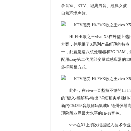
录音室、KTV、經典男音、經典女孩
自然环境声效。
Hi-Fi•K歌之王vivo X5
方案，并承继了X系列产品纤薄的特点，
一，配置急速八核处理器和2G RAM，
配用sony第二代局部变量式感应器的
多样照相方式。
此外，在vivo一直坚持不懈的Hi-Fi音色
的“键入-编解码-輸出”详细顶尖单独Hi-
新的CS4398音频解码集成ic 德州仪器高
现阶段业界最大水平的Hi-Fi音色。
vivo在X1上初次根据嵌入技术专业