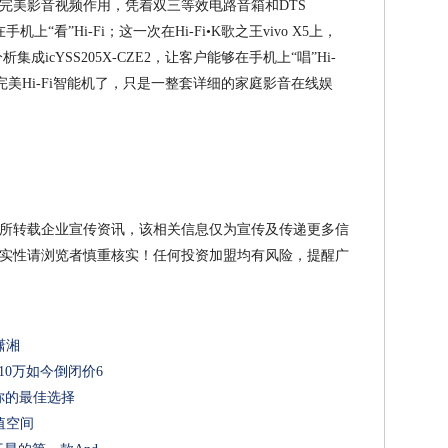
y3S打造出完美影音视频作用，凭着双三等效电路音箱和DTS
机上“看”Hi-Fi；这一次在Hi-Fi•K歌之王vivo X5上，
成icYSS205X-CZE2，让客户能够在手机上“唱”Hi-
的完美Hi-Fi智能机了，只是一整套详细的家庭影音在线娱
所转载企业宣传资讯，该相关信息仅为宣传及传递更多信
实性请浏览者慎重核实！任何投资加盟均有风险，提醒广
潇湘
价10万如今倒闭价6
你的最佳选择
值空间