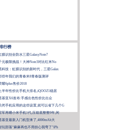
排行榜
虹膜识别全防水三星GalaxyNote7
千元极限挑战！大神Note3对比红米No
黑科技：虹膜识别的新时代，三星Galax
那些年我们的青春米8青春版测评
荣耀6plus售价2018
上半年性价比手机大排名,iQOOZ1稳居
诺基亚X6发布:手感出色性价比出众
关闭手机应用的这些设置,就可以省下几个G
雷军再晒小米手机1代,压箱底整整9年,闲
诺基亚最新入门机型来了,4000mAh大
智玩部落“麻麻再也不用担心我弯了”iPh