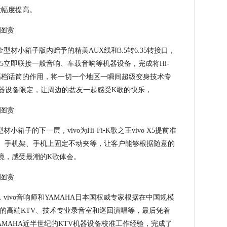
大幅度提高。
全铝合金型材小箱子版内赠予的精美AUX线和3.5转6.35转接口，
vo X5立即联接一般音响、车载音响等机器设备，完成将Hi-
术专业高档话筒的作用，将一切一个地区一瞬间超级变身技术专
机器设备限定，让周边的盆友一起感受K歌的快乐，
金型材小箱子的下一层，vivo为Hi-Fi•K歌之王vivo X5提前准
、手机架、手机上固定不动夹等，让客户能够根据随意的
境，感受最潮的K歌体会。
X5上，vivo音响师和YAMAHA日本国权威专家根据在中国规模
的高端KTV、技术专业录音室和巡回演唱等，最后凭着
和YAMAHA近半世纪的KTV机器设备校准工作经验，完成了