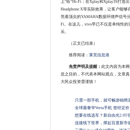
上“听”Hi-Fi；在Xplay和Xpla
Headphone:X等实际效果，让客户能够在手
凭着顶尖的YAMAHA数据环绕声信号分析集
Fi。在这儿，vivo早已不仅是单纯性
乐。
（正文已结束）
推荐阅读：
莱芜信息港
免责声明及提醒：
此文内容为本网
息之目的，不代表本网站观点，文章真
大民众投资需谨慎！
·
只需一部手机，就可畅游锦绣
·
全球最奢华Vertu手机 曾经定
·
想要在线选车？新自由光2.0T
·
连接线下世界，撑起百度新市