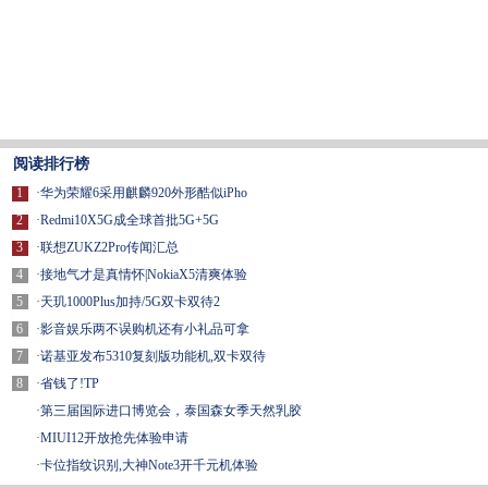
阅读排行榜
1
·
华为荣耀6采用麒麟920外形酷似iPho
2
·
Redmi10X5G成全球首批5G+5G
3
·
联想ZUKZ2Pro传闻汇总
4
·
接地气才是真情怀|NokiaX5清爽体验
5
·
天玑1000Plus加持/5G双卡双待2
6
·
影音娱乐两不误购机还有小礼品可拿
7
·
诺基亚发布5310复刻版功能机,双卡双待
8
·
省钱了!TP
·
第三届国际进口博览会，泰国森女季天然乳胶
·
MIUI12开放抢先体验申请
·
卡位指纹识别,大神Note3开千元机体验