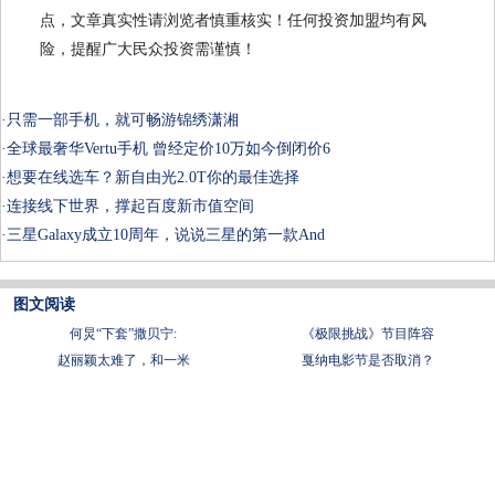
点，文章真实性请浏览者慎重核实！任何投资加盟均有风
险，提醒广大民众投资需谨慎！
·
只需一部手机，就可畅游锦绣潇湘
·
全球最奢华Vertu手机 曾经定价10万如今倒闭价6
·
想要在线选车？新自由光2.0T你的最佳选择
·
连接线下世界，撑起百度新市值空间
·
三星Galaxy成立10周年，说说三星的第一款And
图文阅读
何炅“下套”撒贝宁:
《极限挑战》节目阵容
赵丽颖太难了，和一米
戛纳电影节是否取消？