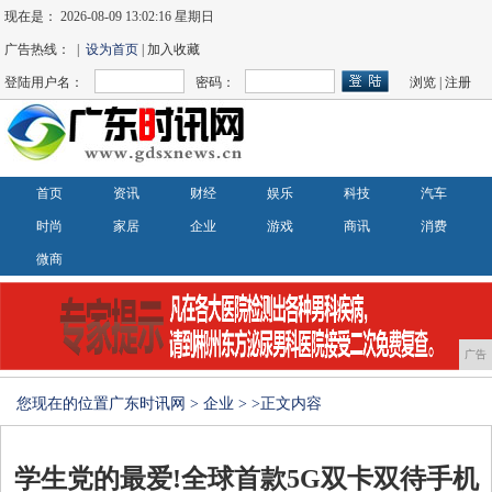
现在是：
2026-08-09 13:02:16 星期日
广告热线： |
设为首页
| 加入收藏
登陆用户名：
密码：
浏览
|
注册
首页
资讯
财经
娱乐
科技
汽车
时尚
家居
企业
游戏
商讯
消费
微商
广告
您现在的位置
广东时讯网
>
企业
> >正文内容
学生党的最爱!全球首款5G双卡双待手机