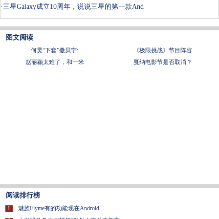
·
三星Galaxy成立10周年，说说三星的第一款And
图文阅读
何炅“下套”撒贝宁:
《极限挑战》节目阵容
赵丽颖太难了，和一米
戛纳电影节是否取消？
阅读排行榜
1
·
魅族Flyme有的功能现在Android