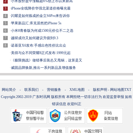
2
·
小米股价盘中涨幅超6%创上市以来新高
3
·
iPhone全线降价华强北渠道价格曝光最
4
·
闪耀是如何炼成的金立S6Pro来告诉你
5
·
苹果新品汇:库克居然把iPhone 5s
6
·
小米8青春版为何成1500元价位不二之选
7
·
越狱成功又如何建议升级到9.3
8
·
诺基亚X6发布:手感出色性价比出众
·
美得与众不同荣耀8正式发布:1999元起
·
《极限挑战》做错事后装怂又甩锅，这算是又
·
威固品牌焕新,推出一系列新品及增值服务
网站简介
-
联系我们
-
营销服务
-
XML地图
-
版权声明
-
网站地图
TXT
Copyright.2002-2019
广东时讯网
版权所有 本网拒绝一切非法行为 欢迎监督举报 如有
错误信息 欢迎纠正