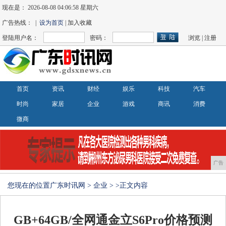
现在是：
2026-08-08 04:06:58 星期六
广告热线： |
设为首页
| 加入收藏
登陆用户名：
密码：
浏览
|
注册
首页
资讯
财经
娱乐
科技
汽车
时尚
家居
企业
游戏
商讯
消费
微商
广告
您现在的位置
广东时讯网
>
企业
> >正文内容
GB+64GB/全网通金立S6Pro价格预测