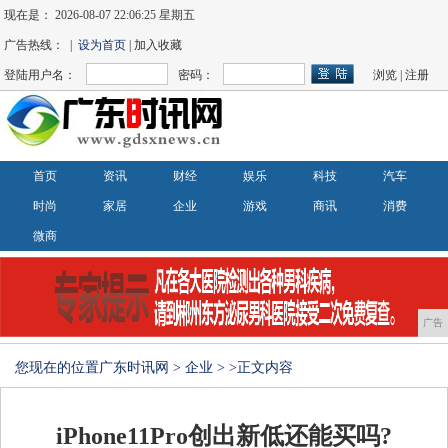
现在是：
2026-08-07 22:06:25 星期五
广告热线： |
设为首页
| 加入收藏
登陆用户名：
密码：
浏览
|
注册
首页
资讯
财经
娱乐
科技
汽车
时尚
家居
企业
游戏
商讯
消费
微商
广告
您现在的位置
广东时讯网
>
企业
> >正文内容
iPhone11Pro创出新低还能买吗?