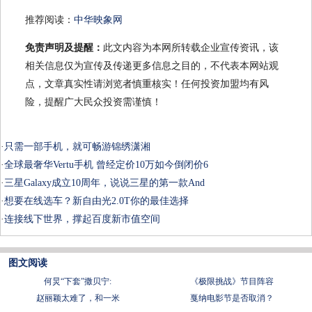
推荐阅读：
中华映象网
免责声明及提醒：
此文内容为本网所转载企业宣传资讯，该
相关信息仅为宣传及传递更多信息之目的，不代表本网站观
点，文章真实性请浏览者慎重核实！任何投资加盟均有风
险，提醒广大民众投资需谨慎！
·
只需一部手机，就可畅游锦绣潇湘
·
全球最奢华Vertu手机 曾经定价10万如今倒闭价6
·
三星Galaxy成立10周年，说说三星的第一款And
·
想要在线选车？新自由光2.0T你的最佳选择
·
连接线下世界，撑起百度新市值空间
图文阅读
何炅“下套”撒贝宁:
《极限挑战》节目阵容
赵丽颖太难了，和一米
戛纳电影节是否取消？