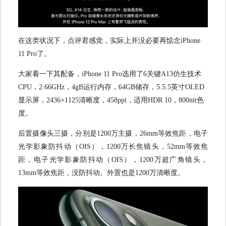
在这类状况下，点评君感觉，实际上并没必要再惦念iPhone
11 Pro了。
大家看一下其配备，iPhone 11 Pro选用了6关键A13仿生技术
CPU，2.66GHz，4gB运行内存，64GB储存，5.5.5英寸OLED
显示屏，2436×1125清晰度，458ppi，适用HDR 10，800nit色
度。
后置摄像头三摄，分别是1200万主摄，26mm等效焦距，电子
光学影象防抖动（OIS），1200万长焦镜头，52mm等效焦
距，电子光学影象防抖动（OIS），1200万超广角镜头，
13mm等效焦距，没防抖动。外置也是1200万清晰度。