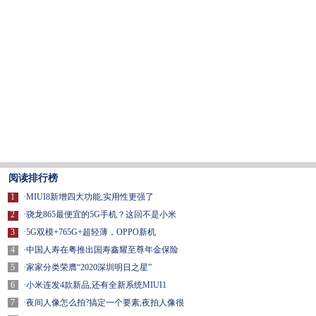
阅读排行榜
1
·
MIUI8新增四大功能,实用性更强了
2
·
骁龙865最便宜的5G手机？这回不是小米
3
·
5G双模+765G+超轻薄，OPPO新机
4
·
中国人寿在粤推出国寿鑫耀至尊年金保险
5
·
家家分类荣膺“2020深圳明日之星”
6
·
小米连发4款新品,还有全新系统MIUI1
7
·
夜间人像怎么拍?搞定一个要素,夜拍人像很