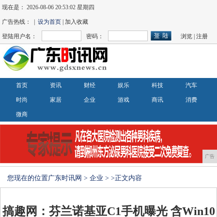
现在是：
2026-08-06 20:53:02 星期四
广告热线： |
设为首页
| 加入收藏
登陆用户名：
密码：
浏览
|
注册
首页
资讯
财经
娱乐
科技
汽车
时尚
家居
企业
游戏
商讯
消费
微商
广告
您现在的位置
广东时讯网
>
企业
> >正文内容
搞趣网：芬兰诺基亚C1手机曝光 含Win10