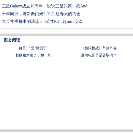
·
三星Galaxy成立10周年，说说三星的第一款And
·
十年同行，与新自由光2.0T共赴春天的约会
·
大尺寸手机中的清流 3.3英寸Palm超mini安卓
图文阅读
何炅“下套”撒贝宁:
《极限挑战》节目阵容
赵丽颖太难了，和一米
戛纳电影节是否取消？