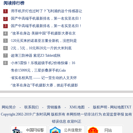
阅读排行榜
1
·
用手机开灯也过时了？飞利浦的这个传感器让
2
·
国产中高端手机最新排名，第一名实至名归！
3
·
国产中高端手机最新排名，第一名实至名归！
4
·
“改革在身边·美丽中国”手机摄影大赛在京
5
·
120元买来的诺基亚古董全新机，没想到是
6
·
2元，5元，10元和20元一斤的大米到底
7
·
超薄三防神器 索尼Z3 Tablet或秋
8
·
小米5震惊！乐视超级手机2价格惊爆：16
·
售价15999元，三星折叠屏手机Gala
·
省实名校风范 —— 记一堂生动的人文关怀
·
“改革在身边”手机摄影大赛，掀起手机摄影
网站简介
-
联系我们
-
营销服务
-
XML地图
-
版权声明
-
网站地图
TXT
Copyright.2002-2019
广东时讯网
版权所有 本网拒绝一切非法行为 欢迎监督举报 如有
错误信息 欢迎纠正