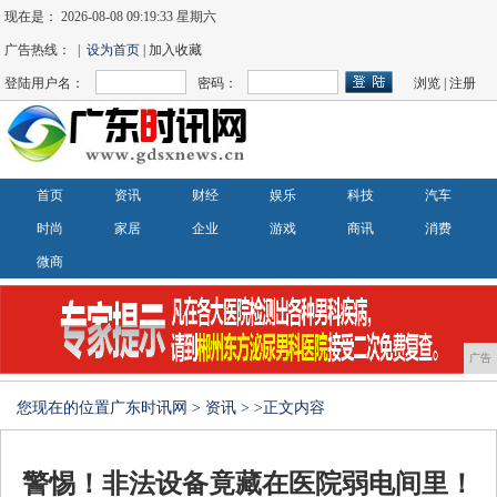
现在是：
2026-08-08 09:19:34 星期六
广告热线： |
设为首页
| 加入收藏
登陆用户名：
密码：
浏览
|
注册
首页
资讯
财经
娱乐
科技
汽车
时尚
家居
企业
游戏
商讯
消费
微商
广告
您现在的位置
广东时讯网
>
资讯
> >正文内容
警惕！非法设备竟藏在医院弱电间里！