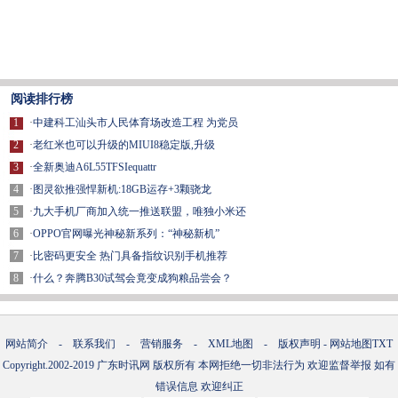
阅读排行榜
1
·
中建科工汕头市人民体育场改造工程 为党员
2
·
老红米也可以升级的MIUI8稳定版,升级
3
·
全新奥迪A6L55TFSIequattr
4
·
图灵欲推强悍新机:18GB运存+3颗骁龙
5
·
九大手机厂商加入统一推送联盟，唯独小米还
6
·
OPPO官网曝光神秘新系列：“神秘新机”
7
·
比密码更安全 热门具备指纹识别手机推荐
8
·
什么？奔腾B30试驾会竟变成狗粮品尝会？
网站简介
-
联系我们
-
营销服务
-
XML地图
-
版权声明
-
网站地图
TXT
Copyright.2002-2019
广东时讯网
版权所有 本网拒绝一切非法行为 欢迎监督举报 如有
错误信息 欢迎纠正