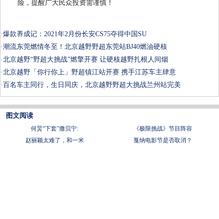
险，提醒广大民众投资需谨慎！
·
爆款养成记：2021年2月份长安CS75夺得中国SU
·
潮流东莞燃情冬至！北京越野野超东莞站BJ40燃油硬核
·
北京越野“野超大挑战”燃擎开赛 让硬核越野扎根人间烟
·
北京越野「你行你上」野超镇江站开赛 携手江苏车主肆意
·
百名车主同行，生日同庆，北京越野野超大挑战兰州站完美
图文阅读
何炅“下套”撒贝宁:
《极限挑战》节目阵容
赵丽颖太难了，和一米
戛纳电影节是否取消？