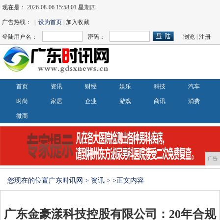
现在是：
2026-08-06 15:58:02 星期四
广告热线： |
设为首页
| 加入收藏
登陆用户名：
密码：
浏览
|
注册
首页
资讯
财经
娱乐
科技
汽车
时尚
家居
企业
游戏
商讯
消费
微商
广告
您现在的位置
广东时讯网
>
资讯
> >正文内容
广东金豪漾科技控股有限公司：20年合规