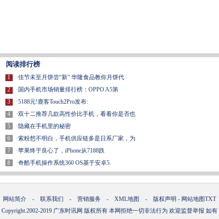
阅读排行榜
1
·
佳节未至月饼尝“新” 华隆食品教你月饼代
2
·
国内手机市场销量排行榜：OPPO A5第
3
·
5188元!鹿客Touch2Pro发布:
4
·
双十二推荐几款高性价比手机，看看你是否也
5
·
隐藏在手机里的秘密
6
·
索粉想不明白，手机供应链多是日系厂家，为
7
·
苹果终于良心了，iPhone从7188跌
8
·
奇酷手机操作系统360 OS基于安卓5.
网站简介
-
联系我们
-
营销服务
-
XML地图
-
版权声明
-
网站地图
TXT
Copyright.2002-2019
广东时讯网
版权所有 本网拒绝一切非法行为 欢迎监督举报 如有