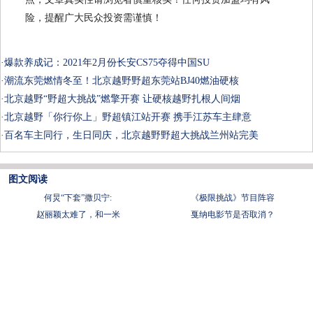
险，提醒广大民众投资需谨慎！
·
爆款养成记：2021年2月份长安CS75夺得中国SU
·
潮流东莞燃情冬至！北京越野野超东莞站BJ40燃油硬核
·
北京越野“野超大挑战”燃擎开赛 让硬核越野扎根人间烟
·
北京越野「你行你上」野超镇江站开赛 携手江苏车主肆意
·
百名车主同行，生日同庆，北京越野野超大挑战兰州站完美
图文阅读
何炅“下套”撒贝宁:
《极限挑战》节目阵容
赵丽颖太难了，和一米
戛纳电影节是否取消？