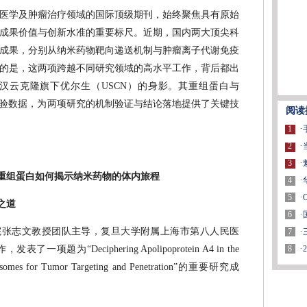
生物医学及肿瘤治疗领域的国际顶级期刊，始终聚焦具有原始
成果价值与创新水准的重要标尺。近期，国内两大顶尖科
成果，分别从纳米药物靶向递送机制与肿瘤离子代谢免疫
的是，这两项跨越不同研究领域的高水平工作，背后都出
汉云克隆旗下优尔生（USCN）的身影。其重组蛋白与
的实验数据，为两项研究的机制验证与结论落地提供了关键技
阅读
1
·
2
·
3
·
种重组蛋白如何揭示纳米药物的体内旅程
4
·
5
·
之道
6
·
学院张志文教授团队主导，复旦大学附属上海市第八人民医
7
·
8
·
“Deciphering Apolipoprotein A4 in the
Liposomes for Tumor Targeting and Penetration”的重要研究成