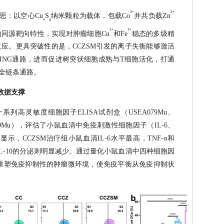
²⁺
²⁺
思：以空心Cu
S
纳米颗粒为载体，包载Co
并共负载Zn
₉
₈
²⁺
²⁺
胞膜的同源靶向特性，实现对肿瘤细胞Cu
和Fe
稳态的多级精
应。更具突破性的是，CCZSM引发的离子失衡能够激活
STING通路，进而促进树突状细胞成熟与T细胞活化，打通
的全链条通路。
键数据支撑
系列高灵敏度细胞因子ELISA试剂盒（USEA079Mu、
SEA049Mu），评估了小鼠血清中免疫刺激性细胞因子（IL-6、
。结果显示，CCZSM治疗组小鼠血清IL-6水平最高，TNF-α和
IL-10的分泌则明显减少。通过量化小鼠血清中四种细胞因
够重塑免疫抑制性的肿瘤微环境，使免疫平衡从免疫抑制状