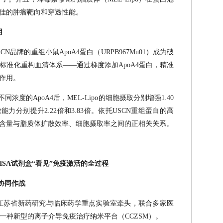
最佳的肿瘤靶向和穿透性能。
用
品牌的重组小鼠ApoA4蛋白（URPB967Mu01）成为破
标准化重构血清体系——通过梯度添加ApoA4蛋白，精准
控作用。
度的ApoA4后，MEL-Lipo的细胞摄取分别增强1.40
能力分别提升2.22倍和3.83倍。依托USCN重组蛋白的高
A4含量与脂质体扩散效率、细胞摄取率之间的正相关关系。
LISA试剂盒“看见”免疫激活的全过程
协同作战
大学江苏省新药研究与临床药学重点实验室牵头，联合多家医
一种新型的离子介导免疫治疗纳米平台（CCZSM）。