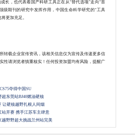
成长，也代表着国产科研工具正在从“替代选项”走向“首
顶级期刊的研究中发挥作用，中国生命科学研究的“工具
也将更加充足。
所转载企业宣传资讯，该相关信息仅为宣传及传递更多信
实性请浏览者慎重核实！任何投资加盟均有风险，提醒广
CS75夺得中国SU
超东莞站BJ40燃油硬核
赛 让硬核越野扎根人间烟
江站开赛 携手江苏车主肆意
京越野野超大挑战兰州站完美