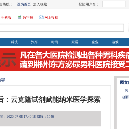
告热线： |
设为首页
| 加入收藏
登陆用户名：
手机报
数字报
网上投稿
科技
汽车
时尚
家居
企业
游戏
内容
图文
何
赵丽
究背后：云克隆试剂赋能纳米医学探索
2026-07-08 17:40:18
阅读：1546