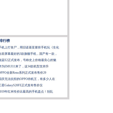
排行榜
手机上打丧尸，用旧诺基亚塞班手机玩《生化
当前屏幕最好的3款旗舰手机，国产有一款，
魅蓝E2正式发布，号称史上价格最良心的魅
华为EMUI11来了，这34款机型支持升
OPPO全新Reno系列正式发布售价29
国庆无法抗拒的OPPO待机王，有多少人在
三星GalaxyS20FE正式发布售价仅
2019年红米性价比最高的手机盘点！别乱