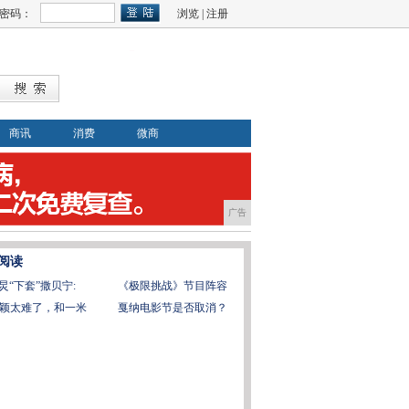
密码：
浏览
|
注册
商讯
消费
微商
广告
阅读
炅“下套”撒贝宁:
《极限挑战》节目阵容
颖太难了，和一米
戛纳电影节是否取消？