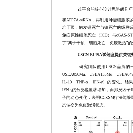
该平台的核心设计思路颇具巧
和ATP7A-siRNA，再利用肿瘤细
准干预，触发铜死亡与铁死亡的级联反
免疫原性细胞死亡（ICD）与cGAS-
了“离子干预—细胞死亡—免疫激活”
USCN ELISA试剂盒提供关
研究团队使用USCN品牌的一
USEA056Mu、USEA133Mu、U
IL-10、TNF-α、IFN-γ）的变化
IFN-γ的分泌也显著增加，而抑炎因子
子的动态变化，表明CCZSM疗法能
态转变为免疫激活状态。