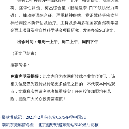
拥有20年神经外科临床经验，专注于帕金森病、肌张力障
碍、痉挛性斜颈、梅杰综合征（眼睑痉挛-口下颌肌张力障
碍）、抽动秽语综合征、严重精神疾病、意识障碍等疾病的
神经调控术前评估及治疗。主持及参与多项国家自然科学基
金面上项目及省自然科学基金项目研究，发表多篇SCI论文。
出诊时间：每周一上午、周二上午、周四下午
（正文已结束）
推荐阅读：
免责声明及提醒：
此文内容为本网所转载企业宣传资讯，该
相关信息仅为宣传及传递更多信息之目的，不代表本网站观
点，文章真实性请浏览者慎重核实！任何投资加盟均有风
险，提醒广大民众投资需谨慎！
·
爆款养成记：2021年2月份长安CS75夺得中国SU
·
潮流东莞燃情冬至！北京越野野超东莞站BJ40燃油硬核