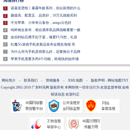
阅读排行榜
1
·
诺基亚壁纸丨暴露年龄系列，你以前用的什么
2
·
颜值高、配置足、品质好，10万元就能买到
3
·
不光苹果、小米有云备份，amigo云也好
4
·
纯粹相合发布，相合酒库双品牌战略重要一极
5
·
金伯利钻石携手彭于晏，臻爱FUN想，礼迎
6
·
红魔5G游戏手机发新品发布会预告海报 亮
7
·
为什么华为手机卖得那么好，还要推出子品牌
8
·
苹果手机需要关闭4个功能，耗电快的始作俑
网站简介
-
联系我们
-
营销服务
-
XML地图
-
版权声明
-
网站地图
TXT
Copyright.2002-2019
广东时讯网
版权所有 本网拒绝一切非法行为 欢迎监督举报 如有
错误信息 欢迎纠正