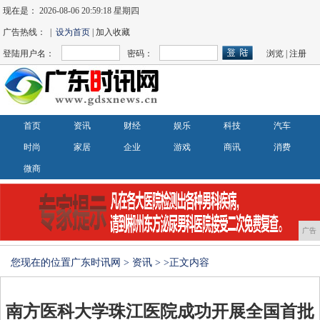
现在是：
2026-08-06 20:59:19 星期四
广告热线： |
设为首页
| 加入收藏
登陆用户名：
密码：
浏览
|
注册
首页
资讯
财经
娱乐
科技
汽车
时尚
家居
企业
游戏
商讯
消费
微商
广告
您现在的位置
广东时讯网
>
资讯
> >正文内容
南方医科大学珠江医院成功开展全国首批