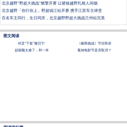
·
北京越野“野超大挑战”燃擎开赛 让硬核越野扎根人间烟
·
北京越野「你行你上」野超镇江站开赛 携手江苏车主肆意
·
百名车主同行，生日同庆，北京越野野超大挑战兰州站完美
图文阅读
何炅“下套”撒贝宁:
《极限挑战》节目阵容
赵丽颖太难了，和一米
戛纳电影节是否取消？