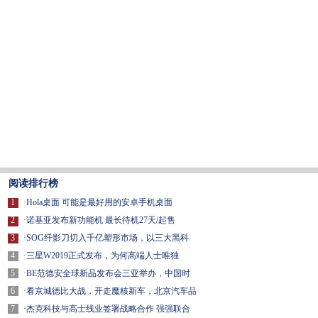
阅读排行榜
1
·
Hola桌面 可能是最好用的安卓手机桌面
2
·
诺基亚发布新功能机 最长待机27天/起售
3
·
SOG纤影刀切入千亿塑形市场，以三大黑科
4
·
三星W2019正式发布，为何高端人士唯独
5
·
BE范德安全球新品发布会三亚举办，中国时
6
·
看京城德比大战，开走魔核新车，北京汽车品
7
·
杰克科技与高士线业签署战略合作 强强联合