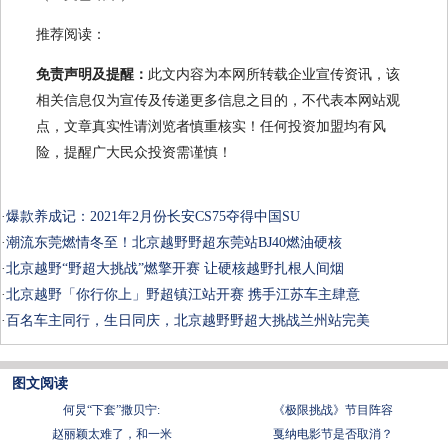
推荐阅读：
免责声明及提醒：
此文内容为本网所转载企业宣传资讯，该
相关信息仅为宣传及传递更多信息之目的，不代表本网站观
点，文章真实性请浏览者慎重核实！任何投资加盟均有风
险，提醒广大民众投资需谨慎！
·
爆款养成记：2021年2月份长安CS75夺得中国SU
·
潮流东莞燃情冬至！北京越野野超东莞站BJ40燃油硬核
·
北京越野“野超大挑战”燃擎开赛 让硬核越野扎根人间烟
·
北京越野「你行你上」野超镇江站开赛 携手江苏车主肆意
·
百名车主同行，生日同庆，北京越野野超大挑战兰州站完美
图文阅读
何炅“下套”撒贝宁:
《极限挑战》节目阵容
赵丽颖太难了，和一米
戛纳电影节是否取消？