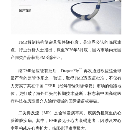
FMR解剖结构复杂且常伴随心衰，是业界公认的临床难
点。行业分析人士指出，截至2026年5月底，国内市场尚无国
产同类产品获批FMR适应证。
™
继DMR适应证获批后，DragonFly
再次通过欧盟这全球
最严苛的监管体系之一验证，取得FMR适应证批准，不仅有
力夯实了其在中国 TEER（经导管缘对缘修复）市场的领跑地
位，更打破了海外巨头的长期技术垄断，标志着中国高端医
疗科技在房室瓣介入治疗领域的国际话语权突破。
二尖瓣反流（MR）是全球发病率高、疾病负担沉重的心
脏瓣膜疾病。其中，FMR多见于心力衰竭患者，因涉及左心
室重构或左心房扩大，临床处理难度极大。