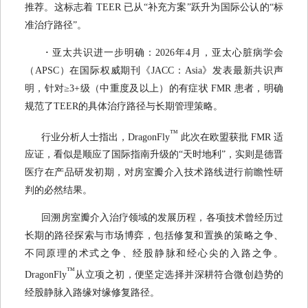
推荐。这标志着 TEER 已从“补充方案”跃升为国际公认的“标
准治疗路径”。
·
亚太共识进一步明确：2026年4月，亚太心脏病学会
（APSC）在国际权威期刊《JACC：Asia》发表最新共识声
明，针对≥3+级（中重度及以上）的有症状 FMR 患者，明确
规范了TEER的具体治疗路径与长期管理策略。
™
行业分析人士指出，DragonFly
此次在欧盟获批 FMR 适
应证，看似是顺应了国际指南升级的“天时地利”，实则是德晋
医疗在产品研发初期，对房室瓣介入技术路线进行前瞻性研
判的必然结果。
回溯房室瓣介入治疗领域的发展历程，各项技术曾经历过
长期的路径探索与市场博弈，包括修复和置换的策略之争、
不同原理的术式之争、经股静脉和经心尖的入路之争。
™
DragonFly
从立项之初，便坚定选择并深耕符合微创趋势的
经股静脉入路缘对缘修复路径。