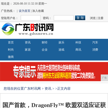
现在是：
2026-08-10 11:32:19 星期一
广告热线： |
设为首页
| 加入收藏
登陆用户名：
密码：
浏览
|
注册
首页
资讯
财经
娱乐
科技
汽车
时尚
家居
企业
游戏
商讯
消费
微商
广告
您现在的位置
广东时讯网
>
资讯
> >正文内容
国产首款，DragonFly™ 欧盟双适应证获