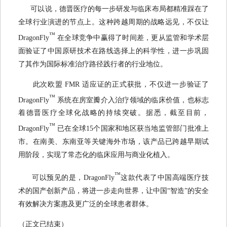
可以说，德晋医疗的每一步研发与临床布局都精准踩在了
全球行业演进的节点上。这种跨越周期的战略远见，不仅让
™
DragonFly
在全球竞争中赢得了时间差，更从监管和学术层
面验证了中国原研技术在路线选择上的科学性，进一步巩固
了其作为国际标准治疗路径践行者的行业地位。
此次欧盟 FMR 适应证的正式获批，不仅进一步验证了
™
DragonFly
系统在房室瓣介入治疗领域的临床价值，也标志
着德晋医疗全球化战略的持续突破。据悉，截至目前，
™
DragonFly
已在全球15个国家和地区获当地监管部门批准上
市。在南美、东南亚等关键海外市场，该产品已跨越早期试
用阶段，实现了常态化的临床应用与商业化植入。
™
可以预见的是，DragonFly
这款代表了中国高端医疗技
术的国产创新产品，将进一步走向世界，让中国“智造”的安全
有效解决方案惠及更广泛的全球患者群体。
（正文已结束）