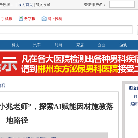
告热线： |
设为首页
| 加入收藏
登陆用户名：
手机报
数字报
网上投稿
科技
汽车
时尚
家居
企业
游戏
内容
图文
何
赵丽
小兆老师”，探索AI赋能因材施教落
地路径