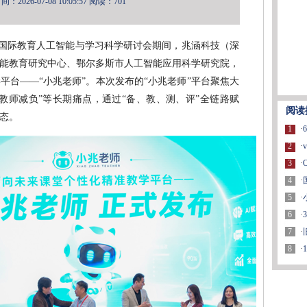
2026-07-08 10:05:57
阅读：701
届国际教育人工智能与学习科学研讨会期间，兆涵科技（深
能教育研究中心、鄂尔多斯市人工智能应用科学研究院，
平台——“小兆老师”。本次发布的“小兆老师”平台聚焦大
教师减负”等长期痛点，通过“备、教、测、评”全链路赋
阅读
态。
1
·
2
·
3
·
4
·
5
·
6
·
7
·
8
·