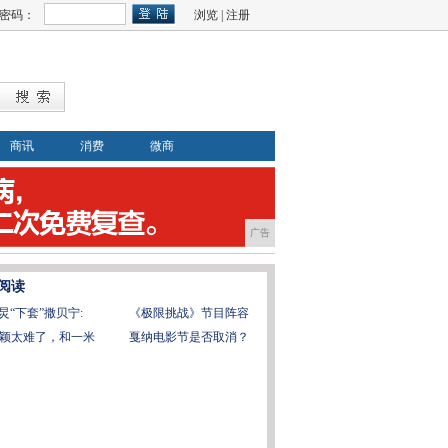
密码：
浏览
|
注册
商讯
消费
微商
广告
阅读
炅“下套”撒贝宁:
《极限挑战》节目阵容
颖太难了，和一米
戛纳电影节是否取消？