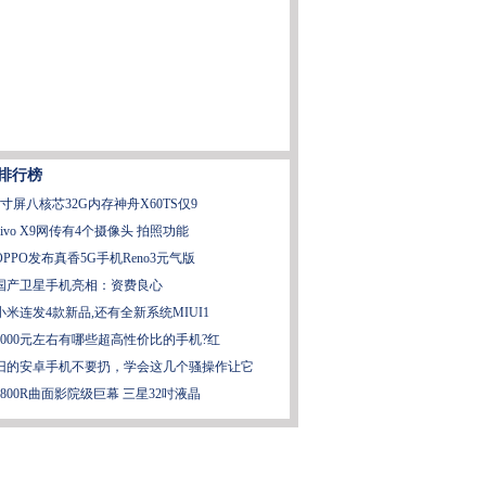
排行榜
6寸屏八核芯32G内存神舟X60TS仅9
vivo X9网传有4个摄像头 拍照功能
OPPO发布真香5G手机Reno3元气版
国产卫星手机亮相：资费良心
小米连发4款新品,还有全新系统MIUI1
3000元左右有哪些超高性价比的手机?红
旧的安卓手机不要扔，学会这几个骚操作让它
1800R曲面影院级巨幕 三星32吋液晶