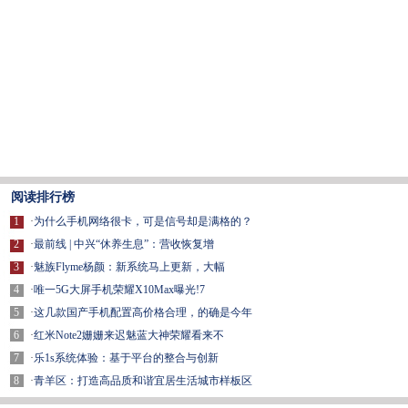
阅读排行榜
1
·
为什么手机网络很卡，可是信号却是满格的？
2
·
最前线 | 中兴“休养生息”：营收恢复增
3
·
魅族Flyme杨颜：新系统马上更新，大幅
4
·
唯一5G大屏手机荣耀X10Max曝光!7
5
·
这几款国产手机配置高价格合理，的确是今年
6
·
红米Note2姗姗来迟魅蓝大神荣耀看来不
7
·
乐1s系统体验：基于平台的整合与创新
8
·
青羊区：打造高品质和谐宜居生活城市样板区