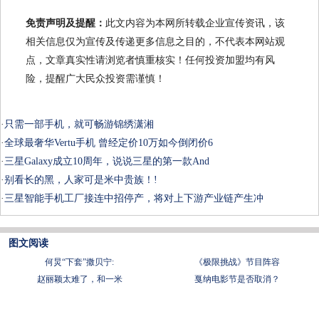
免责声明及提醒：
此文内容为本网所转载企业宣传资讯，该
相关信息仅为宣传及传递更多信息之目的，不代表本网站观
点，文章真实性请浏览者慎重核实！任何投资加盟均有风
险，提醒广大民众投资需谨慎！
·
只需一部手机，就可畅游锦绣潇湘
·
全球最奢华Vertu手机 曾经定价10万如今倒闭价6
·
三星Galaxy成立10周年，说说三星的第一款And
·
别看长的黑，人家可是米中贵族！!
·
三星智能手机工厂接连中招停产，将对上下游产业链产生冲
图文阅读
何炅“下套”撒贝宁:
《极限挑战》节目阵容
赵丽颖太难了，和一米
戛纳电影节是否取消？