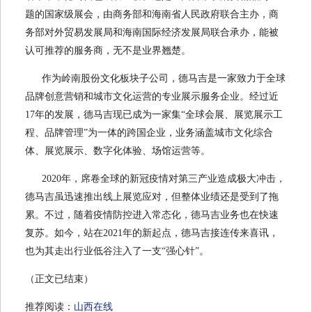
题的国家级展会
，
由商务部和海南省人民政府联合主办，商
务部对外贸易发展局和海南国际经济发展局联合承办
，
能被
认可推荐的服务商
，
无不是业界翘楚
。
作为岭南股份文化板块子公司，德马吉是一家致力于全球
品牌创意营销和城市文化运营的专业展示服务企业。经过近
17
年的发展，德马吉现已成为一家集“全球会展、展览展示工
程、品牌管理”为一体的跨国企业，业务涵盖城市文化综合
体、展览展示、数字化体验、场馆运营等。
2020
年，席卷全球的新冠疫情对第三产业造成极大冲击，
德马吉虽迅速推出线上展览应对，但整体业绩还是受到了拖
累。不过，随着疫情防控进入常态化，德马吉业务也在快速
复苏。如今，站在
2021
年的新起点，德马吉接连传来喜讯，
也为其走出行业低谷注入了一支“强心针”。
（正文已结束）
推荐阅读：
山西在线