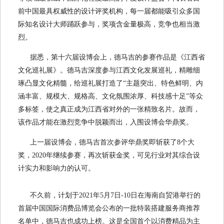
前中国最具权威性的设计评奖机构，每一届都能吸引众多国
际知名设计大师踊跃参与，奖项含金量极高，竞争也相当激
烈。
据悉，第十六届设博会上，德马吉的参赛作品是《江西省
文化巡礼展》。德马吉深度参与江西文化发展巡礼，精雕细
琢凸显文化精髓，给巡礼展打造了
“主题突出、特色鲜明、内
涵丰富、规模大、规格高、文化氛围浓厚、科技感十足”等众
多标签，使之真正成为江西省对外的一张精致名片。故而，
该作品才能在激烈竞争中脱颖而出，入围设博会华鼎奖。
上一届设博会，德马吉首次参评华鼎奖即斩获了
8
个大
奖，
2020
年继续参赛，再次斩获金奖，可见行业对其综合设
计实力和影响力的认可。
不久前，计划于
2021
年
5
月
7
日
-10
日在海南自贸港举行的
首届中国国际消费品博览会公布的一批特装搭建服务商推荐
名单中，
德马吉也成功上榜。这是全国首个以消费精品为主