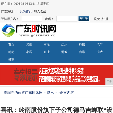
现在是：
2026-08-06 13:11:15 星期四
广告热线： |
设为首页
| 加入收藏
登陆用户名：
密码：
浏览
|
注册
首页
资讯
财经
娱乐
科技
汽车
时尚
家居
企业
游戏
商讯
消费
微商
广告
您现在的位置
广东时讯网
>
资讯
> >正文内容
喜讯：岭南股份旗下子公司德马吉蝉联“设